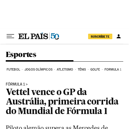
Pular para o conteúdo
SUSCRÍBETE
Esportes
FUTEBOL
JOGOS OLÍMPICOS
ATLETISMO
TÊNIS
GOLFE
FORMULA 1
FÓRMULA 1
Vettel vence o GP da
Austrália, primeira corrida
do Mundial de Fórmula 1
Piloto alemão supera as Mercedes de