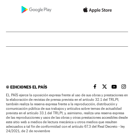
©
EDICIONES EL PAÍS
EL PAÍS BRASIL EN
EL PAÍS BRASI
EL PAÍS B
EL PA
EL PAÍS ejerce la oposición expresa frente al uso de sus obras y prestaciones en
la elaboración de revistas de prensa prevista en el artículo 32.1 del TRLPI;
también realiza la reserva expresa frente a la reproducción, distribución y
comunicación pública de sus trabajos y artículos sobre temas de actualidad
prevista en el artículo 33.1 del TRLPI; y, asimismo, realiza una reserva expresa
de las reproducciones y usos de las obras y otras prestaciones accesibles desde
este sitio web a medios de lectura mecánica u otros medios que resulten
adecuados a tal fin de conformidad con el artículo 67.3 del Real Decreto - ley
24/2021, de 2 de noviembre