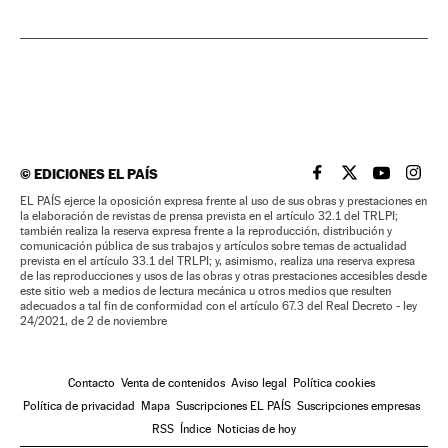
©
EDICIONES EL PAÍS
EL PAÍS BRASIL EN
EL PAÍS BRASI
EL PAÍS B
EL PA
EL PAÍS ejerce la oposición expresa frente al uso de sus obras y prestaciones en
la elaboración de revistas de prensa prevista en el artículo 32.1 del TRLPI;
también realiza la reserva expresa frente a la reproducción, distribución y
comunicación pública de sus trabajos y artículos sobre temas de actualidad
prevista en el artículo 33.1 del TRLPI; y, asimismo, realiza una reserva expresa
de las reproducciones y usos de las obras y otras prestaciones accesibles desde
este sitio web a medios de lectura mecánica u otros medios que resulten
adecuados a tal fin de conformidad con el artículo 67.3 del Real Decreto - ley
24/2021, de 2 de noviembre
Contacto
Venta de contenidos
Aviso legal
Política cookies
Política de privacidad
Mapa
Suscripciones EL PAÍS
Suscripciones empresas
RSS
Índice
Noticias de hoy