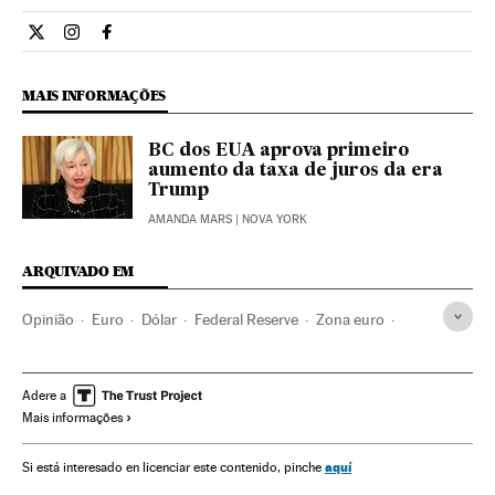
Opiniao El País Brasil en Twitter
Opiniao El País Brasil en Instagram
Opiniao El País Brasil en Facebook
MAIS INFORMAÇÕES
BC dos EUA aprova primeiro
aumento da taxa de juros da era
Trump
AMANDA MARS
| NOVA YORK
ARQUIVADO EM
Opinião
Euro
Dólar
Federal Reserve
Zona euro
Organismos econômicos
Estados Unidos
Dinheiro
Economia europeia
União Europeia
América
Europa
Adere a
Mais informações
Economia
Finanças
aquí
Si está interesado en licenciar este contenido, pinche