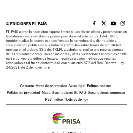
©
EDICIONES EL PAÍS
EL PAÍS BRASIL EN
EL PAÍS BRASI
EL PAÍS B
EL PA
EL PAÍS ejerce la oposición expresa frente al uso de sus obras y prestaciones en
la elaboración de revistas de prensa prevista en el artículo 32.1 del TRLPI;
también realiza la reserva expresa frente a la reproducción, distribución y
comunicación pública de sus trabajos y artículos sobre temas de actualidad
prevista en el artículo 33.1 del TRLPI; y, asimismo, realiza una reserva expresa
de las reproducciones y usos de las obras y otras prestaciones accesibles desde
este sitio web a medios de lectura mecánica u otros medios que resulten
adecuados a tal fin de conformidad con el artículo 67.3 del Real Decreto - ley
24/2021, de 2 de noviembre
Contacto
Venta de contenidos
Aviso legal
Política cookies
Política de privacidad
Mapa
Suscripciones EL PAÍS
Suscripciones empresas
RSS
Índice
Noticias de hoy