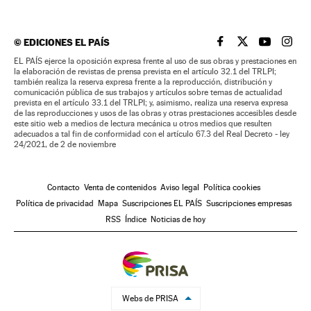
©
EDICIONES EL PAÍS
EL PAÍS BRASIL EN
EL PAÍS BRASI
EL PAÍS B
EL PA
EL PAÍS ejerce la oposición expresa frente al uso de sus obras y prestaciones en
la elaboración de revistas de prensa prevista en el artículo 32.1 del TRLPI;
también realiza la reserva expresa frente a la reproducción, distribución y
comunicación pública de sus trabajos y artículos sobre temas de actualidad
prevista en el artículo 33.1 del TRLPI; y, asimismo, realiza una reserva expresa
de las reproducciones y usos de las obras y otras prestaciones accesibles desde
este sitio web a medios de lectura mecánica u otros medios que resulten
adecuados a tal fin de conformidad con el artículo 67.3 del Real Decreto - ley
24/2021, de 2 de noviembre
Contacto
Venta de contenidos
Aviso legal
Política cookies
Política de privacidad
Mapa
Suscripciones EL PAÍS
Suscripciones empresas
RSS
Índice
Noticias de hoy
Webs de PRISA