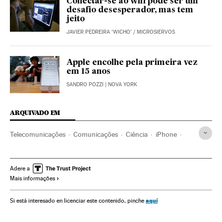
Conectar-se ao wifi pode ser um
desafio desesperador, mas tem
jeito
JAVIER PEDREIRA ‘WICHO’
/
MICROSIERVOS
Apple encolhe pela primeira vez
em 15 anos
SANDRO POZZI
| NOVA YORK
ARQUIVADO EM
Telecomunicações
Comunicações
Ciência
iPhone
Samsung Electronics
Smartphone
Apple
Gadgets
Celular
Telefonia
Mobilidade
Tecnologia
Adere a
Mais informações
aquí
Si está interesado en licenciar este contenido, pinche