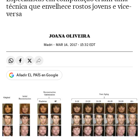
técnica que envelhece rostos jovens e vice-
versa
JOANA OLIVEIRA
Madri -
MAR
14, 2017 - 15:32
EDT
Compartir en Whatsapp
Compartir en Facebook
Compartir en Twitter
Desplegar Redes Sociales
Añadir EL PAÍS en Google