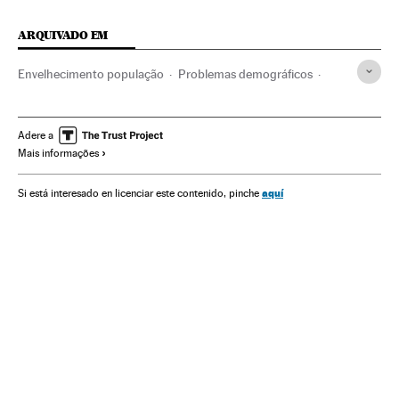
ARQUIVADO EM
Envelhecimento população
Problemas demográficos
Programas informáticos
Demografia
Empresas
Economia
Sociedade
Algoritmos computacionais
Adere a
Mais informações
Computação
Big data
Dados analíticos
Banco dados
Tecnologias informação
Informática
Tecnologia
aquí
Si está interesado en licenciar este contenido, pinche
Telecomunicações
Indústria
Comunicações
Ciência