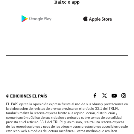
Baixe o app
©
EDICIONES EL PAÍS
EL PAÍS BRASIL EN
EL PAÍS BRASI
EL PAÍS B
EL PA
EL PAÍS ejerce la oposición expresa frente al uso de sus obras y prestaciones en
la elaboración de revistas de prensa prevista en el artículo 32.1 del TRLPI;
también realiza la reserva expresa frente a la reproducción, distribución y
comunicación pública de sus trabajos y artículos sobre temas de actualidad
prevista en el artículo 33.1 del TRLPI; y, asimismo, realiza una reserva expresa
de las reproducciones y usos de las obras y otras prestaciones accesibles desde
este sitio web a medios de lectura mecánica u otros medios que resulten