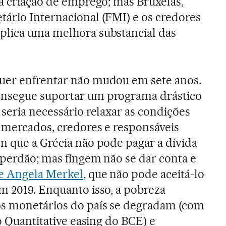
na criação de emprego; mas Bruxelas,
ário Internacional (FMI) e os credores
plica uma melhora substancial das
uer enfrentar não mudou em sete anos.
onsegue suportar um programa drástico
 seria necessário relaxar as condições
 mercados, credores e responsáveis
m que a Grécia não pode pagar a dívida
o perdão; mas fingem não se dar conta e
de Angela Merkel
, que não pode aceitá-lo
m 2019. Enquanto isso, a pobreza
s monetários do país se degradam (com
ao Quantitative easing do BCE) e