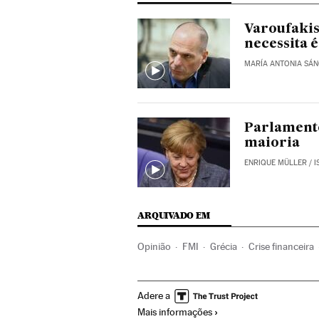
Varoufakis
necessita 
MARÍA ANTONIA SÁ
Parlamento
maioria
ENRIQUE MÜLLER
/
I
ARQUIVADO EM
Opinião
FMI
Grécia
Crise financeira
Organizações internacionais
Economia
Adere a
Mais informações