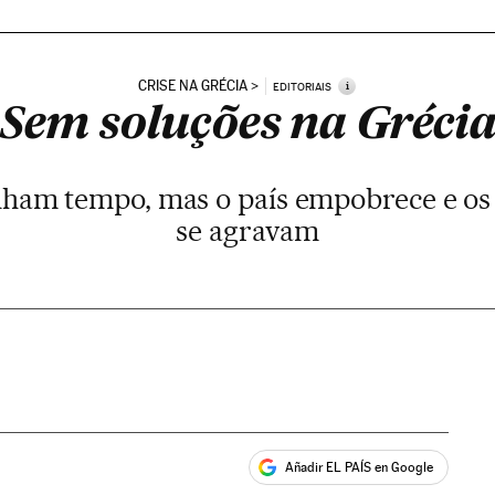
CRISE NA GRÉCIA
i
EDITORIAIS
Sem soluções na Gréci
nham tempo, mas o país empobrece e os
se agravam
Añadir EL PAÍS en Google
ales