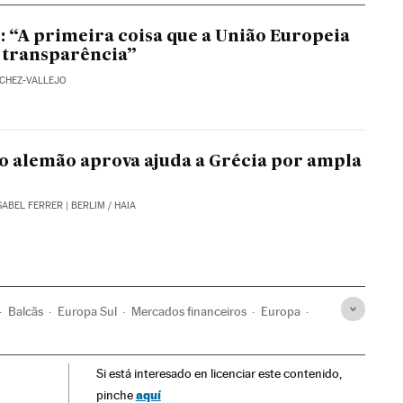
: “A primeira coisa que a União Europeia
é transparência”
NCHEZ-VALLEJO
 alemão aprova ajuda a Grécia por ampla
SABEL FERRER
| BERLIM / HAIA
Balcãs
Europa Sul
Mercados financeiros
Europa
Relações exteriores
Finanças
Si está interesado en licenciar este contenido,
aquí
pinche