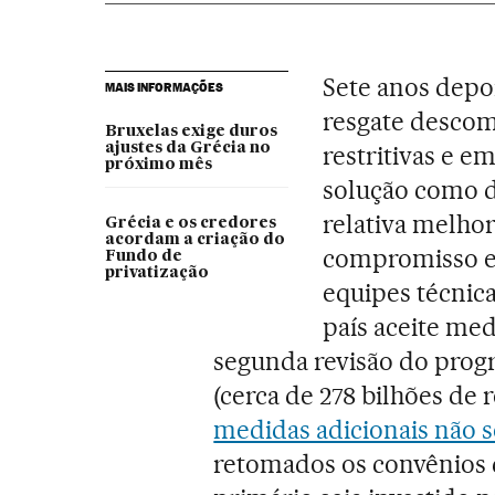
Sete anos depoi
MAIS INFORMAÇÕES
resgate descom
Bruxelas exige duros
ajustes da Grécia no
restritivas e 
próximo mês
solução como d
relativa melho
Grécia e os credores
acordam a criação do
compromisso e
Fundo de
privatização
equipes técnica
país aceite me
segunda revisão do progr
(cerca de 278 bilhões de 
medidas adicionais não 
retomados os convênios c