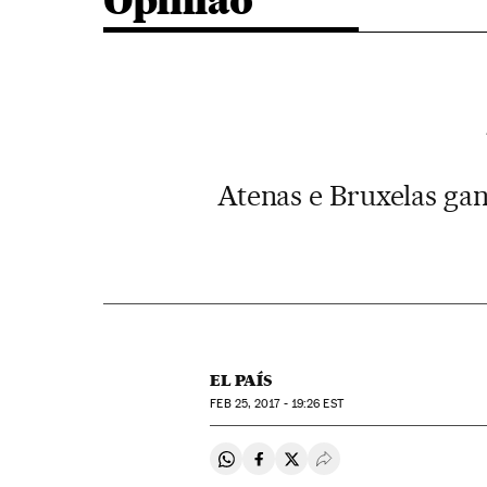
Opinião
Atenas e Bruxelas ga
EL PAÍS
FEB
25, 2017 - 19:26
EST
Compartir en Whatsapp
Compartir en Facebook
Compartir en Twitter
Desplegar Redes Soci