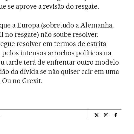
e se aprove a revisão do resgate.
que a Europa (sobretudo a Alemanha,
I no resgate) não soube resolver.
egue resolver em termos de estrita
pelos intensos arrochos políticos na
u tarde terá de enfrentar outro modelo
ão da dívida se não quiser cair em uma
 Ou no Grexit.
a
Opiniao El País Br
Opiniao El Pa
Opiniao 