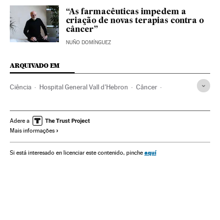
“As farmacêuticas impedem a
criação de novas terapias contra o
câncer”
NUÑO DOMÍNGUEZ
ARQUIVADO EM
Ciência
Hospital General Vall d'Hebron
Câncer
Hospitais
Investigação científica
Assistência sanitária
Doenças
Previdência
Medicina
Saúde
Adere a
Mais informações
aquí
Si está interesado en licenciar este contenido, pinche