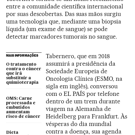
entre a comunidade científica internacional
por suas descobertas. Das suas mãos surgiu
uma tecnologia que, mediante uma biopsia
líquida (um exame de sangue) se pode
detectar marcadores tumorais no sangue.
Tabernero, que em 2018
MAIS INFORMAÇÕES
assumirá a presidência da
O tratamento
contra o câncer
Sociedade Europeia de
que irá
Oncologia Clínica (ESMO, na
substituir a
quimioterapia
sigla em inglês), conversou
com o EL PAÍS por telefone
OMS: Carne
dentro de um trem durante
processada e
viagem na Alemanha de
embutidos
aumentam
Heidelberg para Frankfurt. Às
risco de câncer
vésperas do dia mundial
contra a doença, sua agenda
Dieta