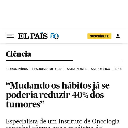
Pular para o conteúdo
SUSCRÍBETE
Ciência
CORONAVÍRUS
PESQUISAS MÉDICAS
ASTRONOMIA
ASTROFÍSICA
ARQUEO
“Mudando os hábitos já se
poderia reduzir 40% dos
tumores”
Especialista de um Instituto de Oncologia