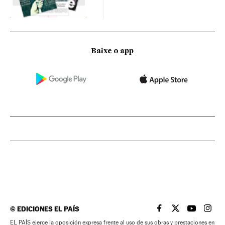
Baixe o app
©
EDICIONES EL PAÍS
EL PAÍS BRASIL EN
EL PAÍS BRASI
EL PAÍS B
EL PA
EL PAÍS ejerce la oposición expresa frente al uso de sus obras y prestaciones en