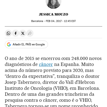
JESSICA MOUZO
Barcelona -
FEB
04, 2017 - 12:45
EST
Compartir en Whatsapp
Compartir en Facebook
Compartir en Twitter
Desplegar Redes Sociales
Añadir EL PAÍS en Google
O ano de 2015 se encerrou com 248.000 novos
diagnósticos de
câncer
na Espanha. Muito
acima do número previsto para 2020, mas
“dentro da expectativa”, tranquiliza o doutor
Josep Tabernero, diretor do Vall d’Hebron
Instituto de Oncologia (VHIO), em Barcelona.
Dentro de uma das grandes trincheiras da
pesquisa contra o câncer, como é o VHIO,
Tabernero tornou-se um nome reconhecido