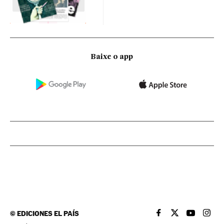
Baixe o app
©
EDICIONES EL PAÍS
EL PAÍS BRASIL EN
EL PAÍS BRASI
EL PAÍS B
EL PA