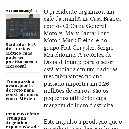
O presidente organizou um
MAIS INFORMAÇÕES
café da manhã na Casa Branca
com os CEOs da General
Motors, Mary Barra; Ford
Motor, Mark Fields, e do
Saída dos EUA
grupo Fiat-Chrysler, Sergio
do TPP fere
Marchionne. A retórica de
México, mas
pode ser
Donald Trump para o setor
positiva para o
Mercosul
está apoiada em um dado: as
três fabricantes no ano
Trump assina
passado importaram 2,26
nesta quarta
milhões de carros. São os
decreto para
construir muro
pequenos utilitários cuja
com o México
margem de lucro é estreita.
Primeiro efeito
Trump na
Este impulso à produção que o
Argentina:
presidente está buscando, no
exportações de