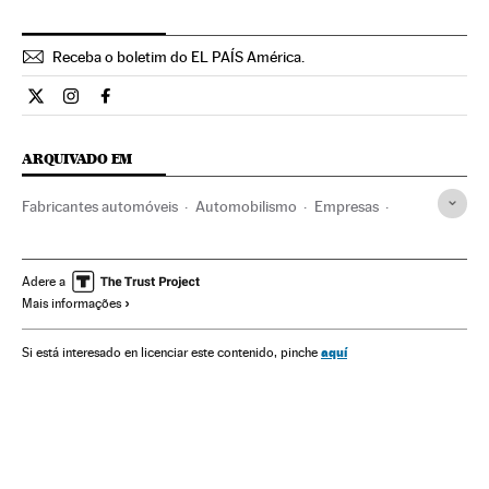
Receba o boletim do EL PAÍS América.
Economia El País Brasil en Twitter
Economia El País Brasil en Instagram
Economia El País Brasil en Facebook
ARQUIVADO EM
Fabricantes automóveis
Automobilismo
Empresas
Comércio
Economia
Chrysler Corp.
Acordo Transpacífico Cooperação Econômica
Canadá
Adere a
Mais informações
Ford Motor Company
General Motors
Comércio livre
Comércio internacional
Estados Unidos
México
aquí
Si está interesado en licenciar este contenido, pinche