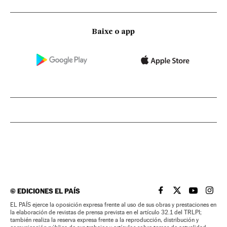
Baixe o app
©
EDICIONES EL PAÍS
EL PAÍS BRASIL EN
EL PAÍS BRASI
EL PAÍS B
EL PA
EL PAÍS ejerce la oposición expresa frente al uso de sus obras y prestaciones en
la elaboración de revistas de prensa prevista en el artículo 32.1 del TRLPI;
también realiza la reserva expresa frente a la reproducción, distribución y