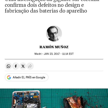
confirma dois defeitos no design e
fabricação das baterias do aparelho
RAMÓN MUÑOZ
Madri -
JAN
23, 2017 - 11:14
EST
Compartir en Whatsapp
Compartir en Facebook
Compartir en Twitter
Desplegar Redes Sociales
Añadir EL PAÍS en Google