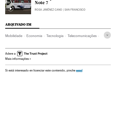
Note 7
ROSA JIMÉNEZ CANO
| SAN FRANCISCO
ARQUIVADO EM
Mobilidade
Economia
Tecnologia
Telecomunicações
Comunicações
Ciência
Galaxy Note 7
Samsung Galaxy
Samsung Electronics
Smartphone
Adere a
Mais informações
Gadgets
Telefonia celular multimídia
Celular
Empresas
Telefonia
aquí
Si está interesado en licenciar este contenido, pinche