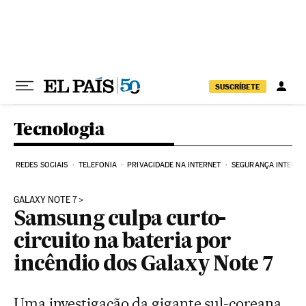
Pular para o conteúdo
SUSCRÍBETE
Tecnologia
REDES SOCIAIS
TELEFONIA
PRIVACIDADE NA INTERNET
SEGURANÇA INTERNE
GALAXY NOTE 7
Samsung culpa curto-
circuito na bateria por
incêndio dos Galaxy Note 7
Uma investigação da gigante sul-coreana