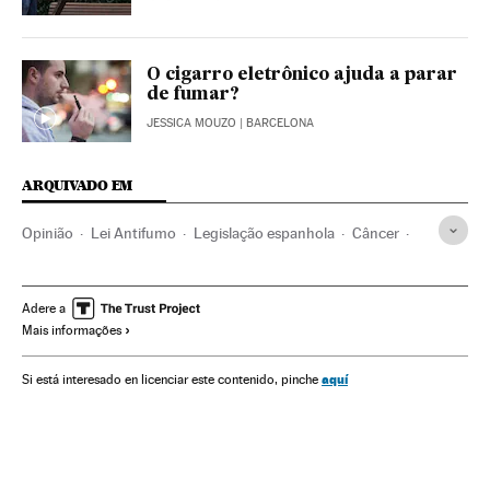
O cigarro eletrônico ajuda a parar
de fumar?
JESSICA MOUZO
| BARCELONA
ARQUIVADO EM
Opinião
Lei Antifumo
Legislação espanhola
Câncer
Legislação
Restrições tabaco
Tabagismo
Restricciones consumo
Tabaco
Vícios
Consumo
Adere a
Mais informações
Doenças
Medicina
Indústria
Saúde
aquí
Si está interesado en licenciar este contenido, pinche