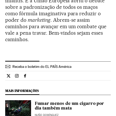
infantis. E a União Europeia abriu o debate
sobre a padronização de todos os maços
como fórmula imaginativa para reduzir o
poder do
marketing
. Abrem-se assim
caminhos para avançar em um combate que
vale a pena travar. Bem-vindos sejam esses
caminhos.
Receba o boletim do EL PAÍS América
Opiniao El País Brasil en Twitter
Opiniao El País Brasil en Instagram
Opiniao El País Brasil en Facebook
MAIS INFORMAÇÕES
Fumar menos de um cigarro por
dia também mata
NUÑO DOMÍNGUEZ