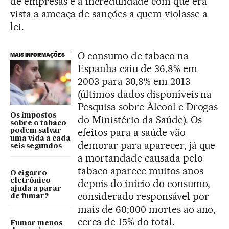
de empresas e a incredulidade com que era
vista a ameaça de sanções a quem violasse a
lei.
O consumo de tabaco na
MAIS INFORMAÇÕES
Espanha caiu de 36,8% em
2003 para 30,8% em 2013
(últimos dados disponíveis na
Pesquisa sobre Álcool e Drogas
Os impostos
do Ministério da Saúde). Os
sobre o tabaco
efeitos para a saúde vão
podem salvar
uma vida a cada
demorar para aparecer, já que
seis segundos
a mortandade causada pelo
tabaco aparece muitos anos
O cigarro
eletrônico
depois do início do consumo,
ajuda a parar
considerado responsável por
de fumar?
mais de 60;000 mortes ao ano,
cerca de 15% do total.
Fumar menos