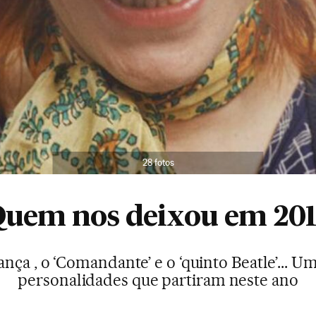
28 fotos
uem nos deixou em 20
nça , o ‘Comandante’ e o ‘quinto Beatle’... U
personalidades que partiram neste ano