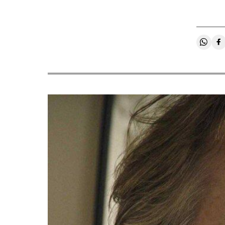
Compa
C