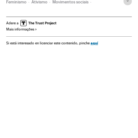
Feminismo
Ativismo
Movimentos sociais
Redes sociais
Mulheres
Internet
Telecomunicações
Sociedade
Comunicações
Adere a
Mais informações
aquí
Si está interesado en licenciar este contenido, pinche