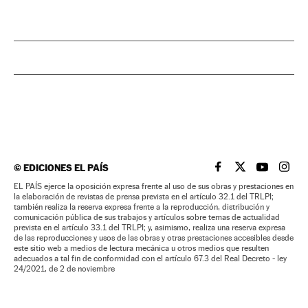
©
EDICIONES EL PAÍS
EL PAÍS BRASIL EN
EL PAÍS BRASI
EL PAÍS B
EL PA
EL PAÍS ejerce la oposición expresa frente al uso de sus obras y prestaciones en
la elaboración de revistas de prensa prevista en el artículo 32.1 del TRLPI;
también realiza la reserva expresa frente a la reproducción, distribución y
comunicación pública de sus trabajos y artículos sobre temas de actualidad
prevista en el artículo 33.1 del TRLPI; y, asimismo, realiza una reserva expresa
de las reproducciones y usos de las obras y otras prestaciones accesibles desde
este sitio web a medios de lectura mecánica u otros medios que resulten
adecuados a tal fin de conformidad con el artículo 67.3 del Real Decreto - ley
24/2021, de 2 de noviembre