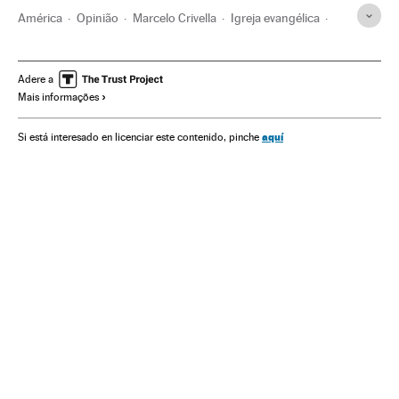
América
Opinião
Marcelo Crivella
Igreja evangélica
Rio de Janeiro
Estado Rio de Janeiro
Brasil
América do Sul
América Latina
Protestantismo
Adere a
Mais informações
Cristianismo
Religião
aquí
Si está interesado en licenciar este contenido, pinche