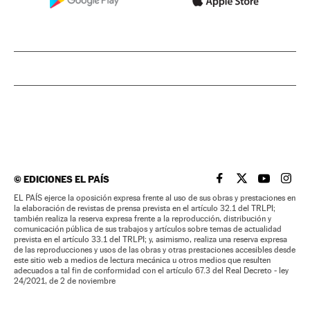
©
EDICIONES EL PAÍS
EL PAÍS BRASIL EN
EL PAÍS BRASI
EL PAÍS B
EL PA
EL PAÍS ejerce la oposición expresa frente al uso de sus obras y prestaciones en
la elaboración de revistas de prensa prevista en el artículo 32.1 del TRLPI;
también realiza la reserva expresa frente a la reproducción, distribución y
comunicación pública de sus trabajos y artículos sobre temas de actualidad
prevista en el artículo 33.1 del TRLPI; y, asimismo, realiza una reserva expresa
de las reproducciones y usos de las obras y otras prestaciones accesibles desde
este sitio web a medios de lectura mecánica u otros medios que resulten
adecuados a tal fin de conformidad con el artículo 67.3 del Real Decreto - ley
24/2021, de 2 de noviembre