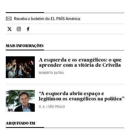
Receba o boletim do EL PAÍS América
Opiniao El País Brasil en Twitter
Opiniao El País Brasil en Instagram
Opiniao El País Brasil en Facebook
MAIS INFORMAÇÕES
A esquerda e os evangélicos: o que
aprender com a vitória de Crivella
ROBERTO DUTRA
“A esquerda abriu espaço e
legitimou os evangélicos na política”
G. A.
| SÃO PAULO
ARQUIVADO EM