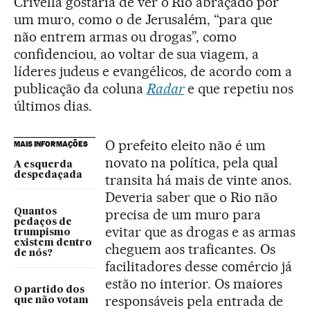
Crivella gostaria de ver o Rio abraçado por
um muro, como o de Jerusalém, “para que
não entrem armas ou drogas”, como
confidenciou, ao voltar de sua viagem, a
líderes judeus e evangélicos, de acordo com a
publicação da coluna
Radar
e que repetiu nos
últimos dias.
O prefeito eleito não é um
MAIS INFORMAÇÕES
novato na política, pela qual
A esquerda
despedaçada
transita há mais de vinte anos.
Deveria saber que o Rio não
precisa de um muro para
Quantos
pedaços de
evitar que as drogas e as armas
trumpismo
existem dentro
cheguem aos traficantes. Os
de nós?
facilitadores desse comércio já
estão no interior. Os maiores
O partido dos
responsáveis pela entrada de
que não votam