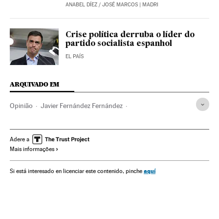
ANABEL DÍEZ
/
JOSÉ MARCOS
| MADRI
Crise política derruba o líder do
partido socialista espanhol
EL PAÍS
ARQUIVADO EM
Opinião
Javier Fernández Fernández
Izquierda socialista
Congressos políticos
Socialismo
PSOE
Partidos políticos
Ideologias
Política
Adere a
Mais informações
aquí
Si está interesado en licenciar este contenido, pinche