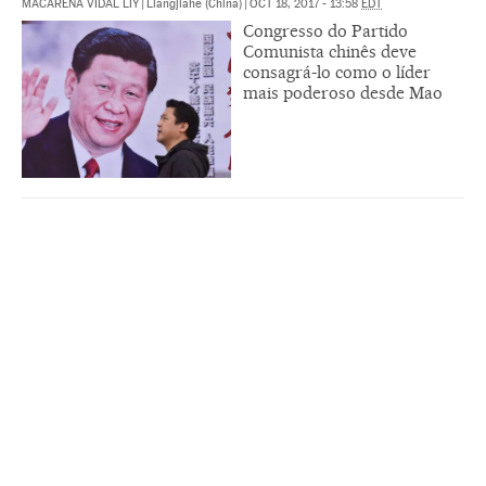
MACARENA VIDAL LIY
|
Liangjiahe (China)
|
OCT 18, 2017 - 13:58
EDT
Congresso do Partido
Comunista chinês deve
consagrá-lo como o líder
mais poderoso desde Mao