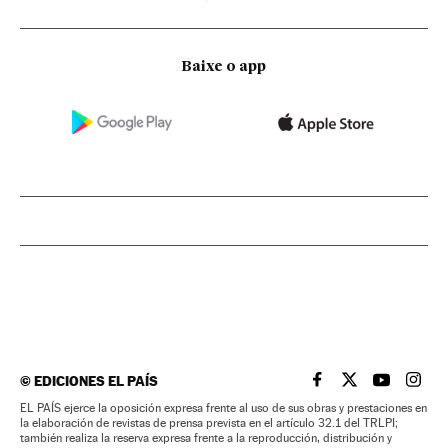
Baixe o app
©
EDICIONES EL PAÍS
EL PAÍS BRASIL EN
EL PAÍS BRASI
EL PAÍS B
EL PA
EL PAÍS ejerce la oposición expresa frente al uso de sus obras y prestaciones en
la elaboración de revistas de prensa prevista en el artículo 32.1 del TRLPI;
también realiza la reserva expresa frente a la reproducción, distribución y