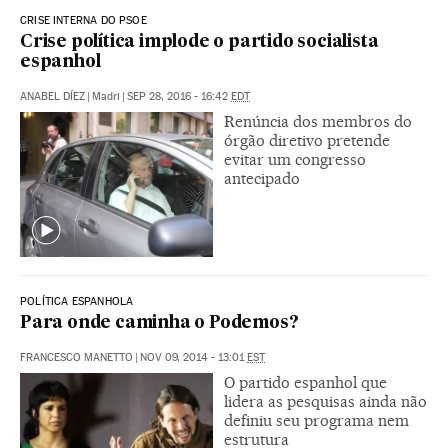
CRISE INTERNA DO PSOE
Crise política implode o partido socialista
espanhol
ANABEL DÍEZ
|
Madri
|
SEP 28, 2016 - 16:42
EDT
Renúncia dos membros do
órgão diretivo pretende
evitar um congresso
antecipado
POLÍTICA ESPANHOLA
Para onde caminha o Podemos?
FRANCESCO MANETTO
|
NOV 09, 2014 - 13:01
EST
O partido espanhol que
lidera as pesquisas ainda não
definiu seu programa nem
estrutura