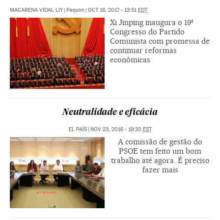
MACARENA VIDAL LIY
|
Pequim
|
OCT 18, 2017 - 13:51
EDT
Xi Jinping inaugura o 19º
Congresso do Partido
Comunista com promessa de
continuar reformas
econômicas
Neutralidade e eficácia
EL PAÍS
|
NOV 23, 2016 - 19:30
EST
A comissão de gestão do
PSOE tem feito um bom
trabalho até agora. É preciso
fazer mais