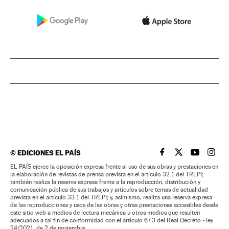
©
EDICIONES EL PAÍS
EL PAÍS BRASIL EN
EL PAÍS BRASI
EL PAÍS B
EL PA
EL PAÍS ejerce la oposición expresa frente al uso de sus obras y prestaciones en
la elaboración de revistas de prensa prevista en el artículo 32.1 del TRLPI;
también realiza la reserva expresa frente a la reproducción, distribución y
comunicación pública de sus trabajos y artículos sobre temas de actualidad
prevista en el artículo 33.1 del TRLPI; y, asimismo, realiza una reserva expresa
de las reproducciones y usos de las obras y otras prestaciones accesibles desde
este sitio web a medios de lectura mecánica u otros medios que resulten
adecuados a tal fin de conformidad con el artículo 67.3 del Real Decreto - ley
24/2021, de 2 de noviembre