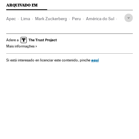
ARQUIVADO EM
Apec
Lima
Mark Zuckerberg
Peru
América do Sul
América Latina
Organizações internacionais
América
Relações exteriores
Adere a
Mais informações
aquí
Si está interesado en licenciar este contenido, pinche