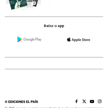
Baixe o app
©
EDICIONES EL PAÍS
EL PAÍS BRASIL EN
EL PAÍS BRASI
EL PAÍS B
EL PA