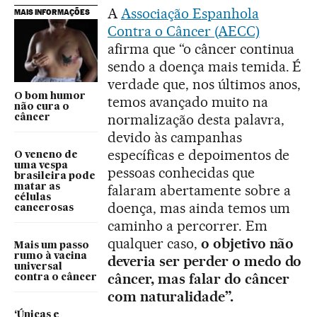
A
Associação Espanhola
MAIS INFORMAÇÕES
Contra o Câncer (AECC)
afirma que “o câncer continua
sendo a doença mais temida. É
verdade que, nos últimos anos,
O bom humor
temos avançado muito na
não cura o
normalização desta palavra,
câncer
devido às campanhas
específicas e depoimentos de
O veneno de
uma vespa
pessoas conhecidas que
brasileira pode
matar as
falaram abertamente sobre a
células
doença, mas ainda temos um
cancerosas
caminho a percorrer. Em
qualquer caso,
o objetivo não
Mais um passo
rumo à vacina
deveria ser perder o medo do
universal
câncer, mas falar do câncer
contra o câncer
com naturalidade”.
‘Únicas e