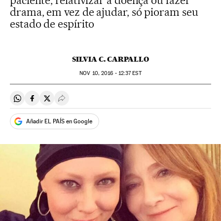
paciente, relativizar a doença ou fazer
drama, em vez de ajudar, só pioram seu
estado de espírito
SILVIA C. CARPALLO
NOV
10, 2016 - 12:37
EST
Compartir en Whatsapp
Compartir en Facebook
Compartir en Twitter
Desplegar Redes Sociales
Añadir EL PAÍS en Google