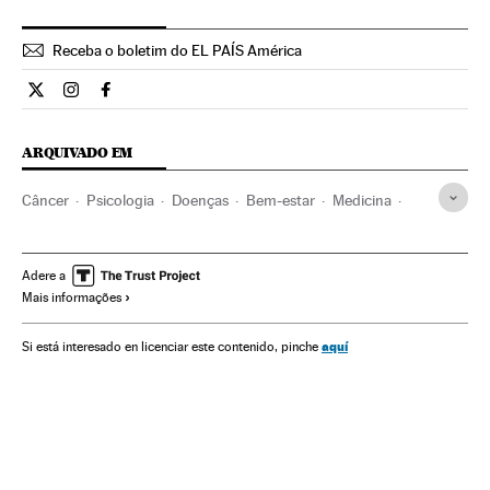
Receba o boletim do EL PAÍS América
Ciencia El País Brasil en Twitter
Ciencia El País Brasil en Instagram
Ciencia El País Brasil en Facebook
ARQUIVADO EM
Câncer
Psicologia
Doenças
Bem-estar
Medicina
Estilo vida
Saúde
Ciência
Adere a
Mais informações
aquí
Si está interesado en licenciar este contenido, pinche