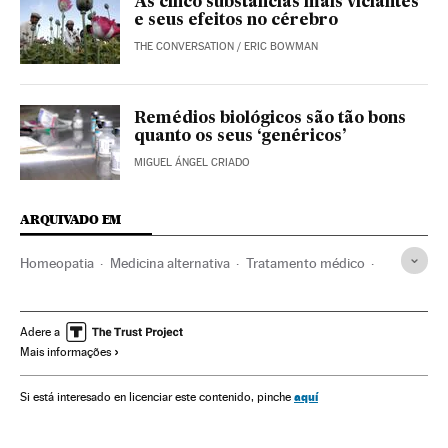
As cinco substâncias mais viciantes
e seus efeitos no cérebro
THE CONVERSATION
/
ERIC BOWMAN
Remédios biológicos são tão bons
quanto os seus ‘genéricos’
MIGUEL ÁNGEL CRIADO
ARQUIVADO EM
Homeopatia
Medicina alternativa
Tratamento médico
Doenças
Medicina
Previdência
Saúde
Sociedade
Ciência
The Conversation
Adere a
Mais informações
aquí
Si está interesado en licenciar este contenido, pinche