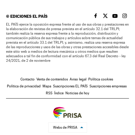
©
EDICIONES EL PAÍS
EL PAÍS BRASIL EN
EL PAÍS BRASI
EL PAÍS B
EL PA
EL PAÍS ejerce la oposición expresa frente al uso de sus obras y prestaciones en
la elaboración de revistas de prensa prevista en el artículo 32.1 del TRLPI;
también realiza la reserva expresa frente a la reproducción, distribución y
comunicación pública de sus trabajos y artículos sobre temas de actualidad
prevista en el artículo 33.1 del TRLPI; y, asimismo, realiza una reserva expresa
de las reproducciones y usos de las obras y otras prestaciones accesibles desde
este sitio web a medios de lectura mecánica u otros medios que resulten
adecuados a tal fin de conformidad con el artículo 67.3 del Real Decreto - ley
24/2021, de 2 de noviembre
Contacto
Venta de contenidos
Aviso legal
Política cookies
Política de privacidad
Mapa
Suscripciones EL PAÍS
Suscripciones empresas
RSS
Índice
Noticias de hoy
Webs de PRISA