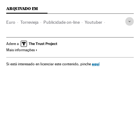
ARQUIVADO EM
Euro
Torrevieja
Publicidade on-line
Youtuber
Crianças
Acontecimentos insólitos
Provincia Alicante
Youtube
Moeda
Google
Influencers
Publicidade
Adere a
Mais informações
Famosos
Redes sociais
Cibernautas
Alphabet
Motores pesquisa
Comunidade Valenciana
Bancos
aquí
Si está interesado en licenciar este contenido, pinche
Segurança internet
Internet
Telecomunicações
Banca
Meios comunicação
Espanha