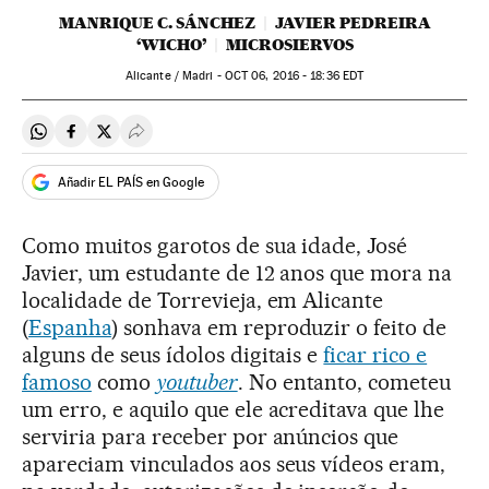
MANRIQUE C. SÁNCHEZ
JAVIER PEDREIRA
‘WICHO’
MICROSIERVOS
Alicante / Madri -
OCT
06, 2016 - 18:36
EDT
Compartir en Whatsapp
Compartir en Facebook
Compartir en Twitter
Desplegar Redes Sociales
Añadir EL PAÍS en Google
Como muitos garotos de sua idade, José
Javier, um estudante de 12 anos que mora na
localidade de Torrevieja, em Alicante
(
Espanha
) sonhava em reproduzir o feito de
alguns de seus ídolos digitais e
ficar rico e
famoso
como
youtuber
. No entanto, cometeu
um erro, e aquilo que ele acreditava que lhe
serviria para receber por anúncios que
apareciam vinculados aos seus vídeos eram,