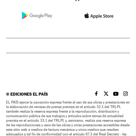
©
EDICIONES EL PAÍS
EL PAÍS BRASIL EN
EL PAÍS BRASI
EL PAÍS B
EL PA
EL PAÍS ejerce la oposición expresa frente al uso de sus obras y prestaciones en
la elaboración de revistas de prensa prevista en el artículo 32.1 del TRLPI;
también realiza la reserva expresa frente a la reproducción, distribución y
comunicación pública de sus trabajos y artículos sobre temas de actualidad
prevista en el artículo 33.1 del TRLPI; y, asimismo, realiza una reserva expresa
de las reproducciones y usos de las obras y otras prestaciones accesibles desde
este sitio web a medios de lectura mecánica u otros medios que resulten
adecuados a tal fin de conformidad con el artículo 67.3 del Real Decreto - ley