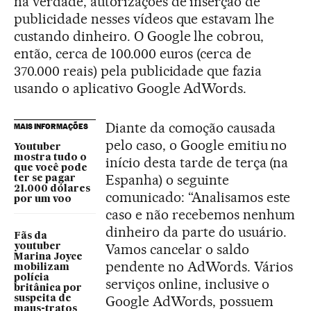
na verdade, autorizações de inserção de
publicidade nesses vídeos que estavam lhe
custando dinheiro. O Google lhe cobrou,
então, cerca de 100.000 euros (cerca de
370.000 reais) pela publicidade que fazia
usando o aplicativo Google AdWords.
Diante da comoção causada
MAIS INFORMAÇÕES
pelo caso, o Google emitiu no
Youtuber
mostra tudo o
início desta tarde de terça (na
que você pode
Espanha) o seguinte
ter se pagar
21.000 dólares
comunicado: “Analisamos este
por um voo
caso e não recebemos nenhum
dinheiro da parte do usuário.
Fãs da
Vamos cancelar o saldo
youtuber
Marina Joyce
pendente no AdWords. Vários
mobilizam
polícia
serviços online, inclusive o
britânica por
Google AdWords, possuem
suspeita de
maus-tratos