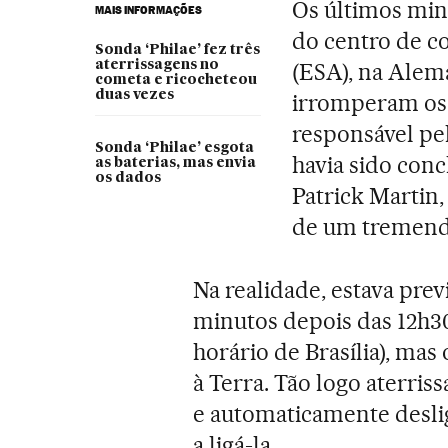
Os últimos mi
MAIS INFORMAÇÕES
do centro de c
Sonda ‘Philae’ fez três
aterrissagens no
(ESA), na Alem
cometa e ricocheteou
duas vezes
irromperam os 
responsável pe
Sonda ‘Philae’ esgota
havia sido conc
as baterias, mas envia
os dados
Patrick Martin,
de um tremendo 
Na realidade, estava prev
minutos depois das 12h30
horário de Brasília), ma
à Terra. Tão logo aterris
e automaticamente deslig
a ligá-la.