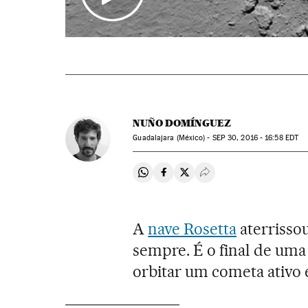
NUÑO DOMÍNGUEZ
Guadalajara (México) -
SEP
30, 2016 - 16:58
EDT
Compartir en Whatsapp
Compartir en Facebook
Compartir en Twitter
Desplegar Redes Soci
A
nave Rosetta
aterrissou
sempre. É o final de uma 
orbitar um cometa ativo 