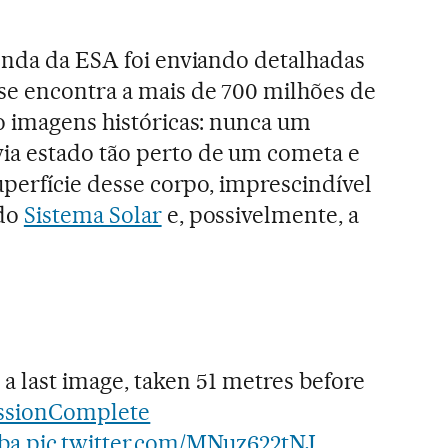
onda da ESA foi enviando detalhadas
se encontra a mais de 700 milhões de
o imagens históricas: nunca um
a estado tão perto de um cometa e
uperfície desse corpo, imprescindível
 do
Sistema Solar
e, possivelmente, a
 a last image, taken 51 metres before
ssionComplete
nba
pic.twitter.com/MNuz622tNJ