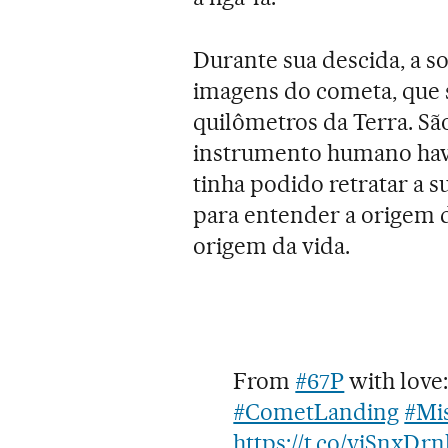
Durante sua descida, a s
imagens do cometa, que 
quilômetros da Terra. Sã
instrumento humano havi
tinha podido retratar a s
para entender a origem
origem da vida.
From
#67P
with love:
#CometLanding
#Mi
https://t.co/yiSnxDr