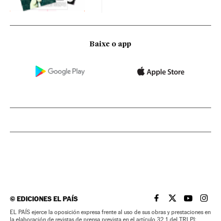
Baixe o app
©
EDICIONES EL PAÍS
EL PAÍS BRASIL EN
EL PAÍS BRASI
EL PAÍS B
EL PA
EL PAÍS ejerce la oposición expresa frente al uso de sus obras y prestaciones en
la elaboración de revistas de prensa prevista en el artículo 32.1 del TRLPI;