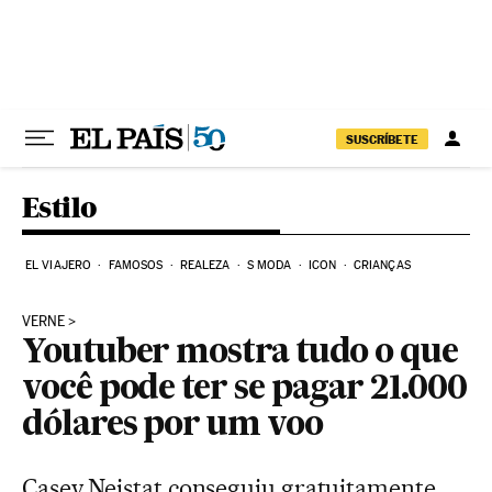
Pular para o conteúdo
SUSCRÍBETE
Estilo
EL VIAJERO
FAMOSOS
REALEZA
S MODA
ICON
CRIANÇAS
VERNE
Youtuber mostra tudo o que
você pode ter se pagar 21.000
dólares por um voo
Casey Neistat conseguiu gratuitamente