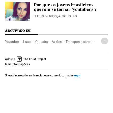
Por que os jovens brasileiros
querem se tornar ‘youtubers’?
HELOÍSA MENDONÇA
| SÃO PAULO
ARQUIVADO EM
Youtuber
Luxo
Youtube
Aviões
Transporte aéreo
Estilo vida
Empresas
Economia
Influencers
Famosos
Redes sociais
Cibernautas
Internet
Adere a
Mais informações
Telecomunicações
Comunicações
Verne
aquí
Si está interesado en licenciar este contenido, pinche