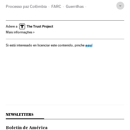
Processo paz Colômbia
FARC
Guerrilhas
Processo paz
Colômbia
Gobierno Colombia
Grupos terroristas
Guerra
Governo
América do Sul
Adere a
Mais informações
América Latina
Terrorismo
Conflitos
Administração Estado
América
Política
aquí
Si está interesado en licenciar este contenido, pinche
Administração pública
NEWSLETTERS
Boletín de América