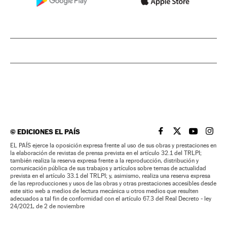
©
EDICIONES EL PAÍS
EL PAÍS BRASIL EN
EL PAÍS BRASI
EL PAÍS B
EL PA
EL PAÍS ejerce la oposición expresa frente al uso de sus obras y prestaciones en
la elaboración de revistas de prensa prevista en el artículo 32.1 del TRLPI;
también realiza la reserva expresa frente a la reproducción, distribución y
comunicación pública de sus trabajos y artículos sobre temas de actualidad
prevista en el artículo 33.1 del TRLPI; y, asimismo, realiza una reserva expresa
de las reproducciones y usos de las obras y otras prestaciones accesibles desde
este sitio web a medios de lectura mecánica u otros medios que resulten
adecuados a tal fin de conformidad con el artículo 67.3 del Real Decreto - ley
24/2021, de 2 de noviembre