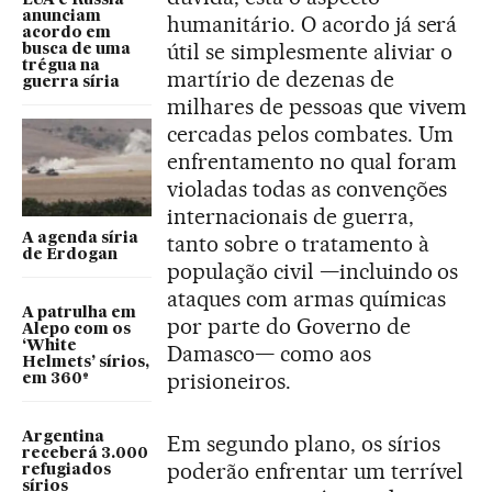
EUA e Rússia
anunciam
humanitário. O acordo já será
acordo em
útil se simplesmente aliviar o
busca de uma
trégua na
martírio de dezenas de
guerra síria
milhares de pessoas que vivem
cercadas pelos combates. Um
enfrentamento no qual foram
violadas todas as convenções
internacionais de guerra,
A agenda síria
tanto sobre o tratamento à
de Erdogan
população civil —incluindo os
ataques com armas químicas
A patrulha em
por parte do Governo de
Alepo com os
‘White
Damasco— como aos
Helmets’ sírios,
prisioneiros.
em 360º
Argentina
Em segundo plano, os sírios
receberá 3.000
poderão enfrentar um terrível
refugiados
sírios