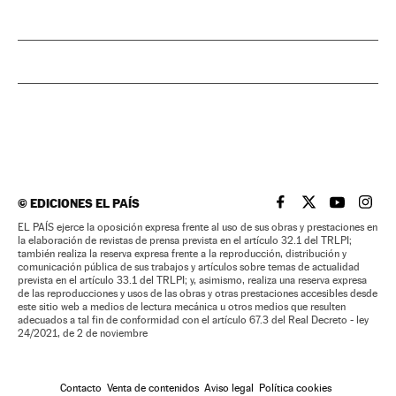
©
EDICIONES EL PAÍS
EL PAÍS BRASIL EN
EL PAÍS BRASI
EL PAÍS B
EL PA
EL PAÍS ejerce la oposición expresa frente al uso de sus obras y prestaciones en
la elaboración de revistas de prensa prevista en el artículo 32.1 del TRLPI;
también realiza la reserva expresa frente a la reproducción, distribución y
comunicación pública de sus trabajos y artículos sobre temas de actualidad
prevista en el artículo 33.1 del TRLPI; y, asimismo, realiza una reserva expresa
de las reproducciones y usos de las obras y otras prestaciones accesibles desde
este sitio web a medios de lectura mecánica u otros medios que resulten
adecuados a tal fin de conformidad con el artículo 67.3 del Real Decreto - ley
24/2021, de 2 de noviembre
Contacto
Venta de contenidos
Aviso legal
Política cookies