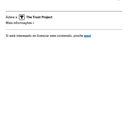
Estados Unidos
Europa Leste
Oriente médio
América do Norte
Ásia
Guerra
Conflitos
América
Adere a
Mais informações
Europa
aquí
Si está interesado en licenciar este contenido, pinche