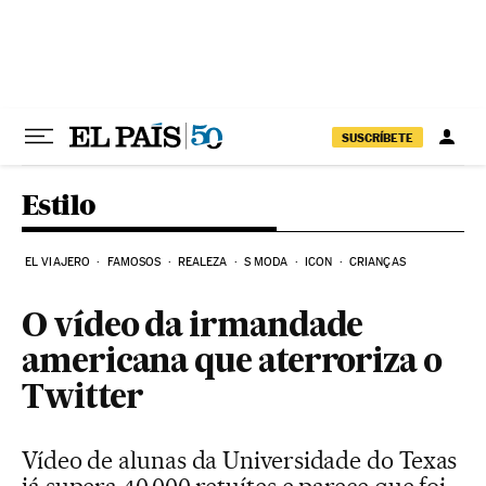
Pular para o conteúdo
SUSCRÍBETE
Estilo
EL VIAJERO
FAMOSOS
REALEZA
S MODA
ICON
CRIANÇAS
O vídeo da irmandade
americana que aterroriza o
Twitter
Vídeo de alunas da Universidade do Texas