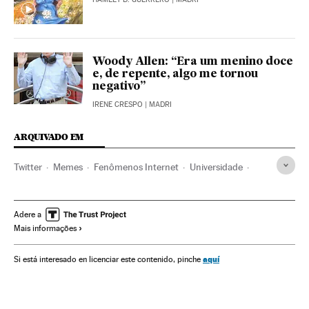
Woody Allen: “Era um menino doce
e, de repente, algo me tornou
negativo”
IRENE CRESPO
| MADRI
ARQUIVADO EM
Twitter
Memes
Fenômenos Internet
Universidade
Redes sociais
Educação superior
Internet
Sistema educativo
Educação
Empresas
Adere a
Mais informações
Telecomunicações
Economia
Comunicações
Tentaciones
aquí
Si está interesado en licenciar este contenido, pinche