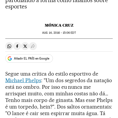
parodiando a forma como falamos sobre
esportes
MÓNICA CRUZ
AUG
14, 2016 - 15:06
EDT
Compartir en Whatsapp
Compartir en Facebook
Compartir en Twitter
Desplegar Redes Sociales
Añadir EL PAÍS en Google
Segue uma crítica do estilo esportivo de
Michael Phelps
: "Um dos segredos da natação
está no ombro. Por isso eu nunca me
arrisquei muito, com minhas costas não dá…
Tenho mais corpo de ginasta. Mas esse Phelps
é um torpedo, hein?". Dos saltos ornamentais:
"O lance é cair sem espirrar muita água. Tá