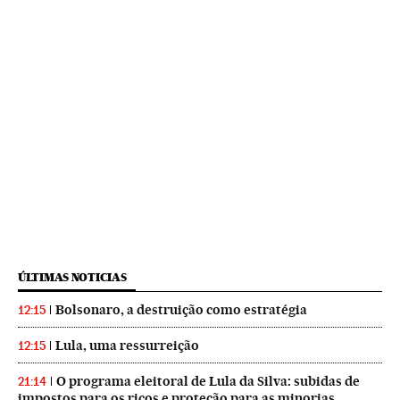
ÚLTIMAS NOTICIAS
Bolsonaro, a destruição como estratégia
12:15
Lula, uma ressurreição
12:15
O programa eleitoral de Lula da Silva: subidas de
21:14
impostos para os ricos e proteção para as minorias