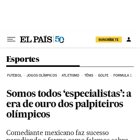
Pular para o conteúdo
SUSCRÍBETE
Esportes
FUTEBOL
JOGOS OLÍMPICOS
ATLETISMO
TÊNIS
GOLFE
FORMULA 1
Somos todos ‘especialistas’: a
era de ouro dos palpiteiros
olímpicos
Comediante mexicano faz sucesso