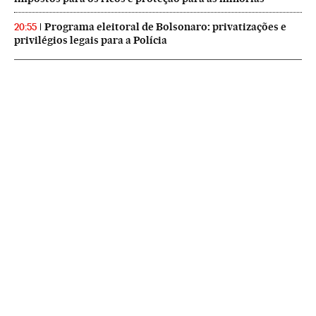
Programa eleitoral de Bolsonaro: privatizações e
20:55
privilégios legais para a Polícia
NEWSLETTERS
Boletín de América
Cada semana en tu cuenta de correo una selección de las noticias,
reportajes y análisis de los periodistas de EL PAÍS con los acontecimientos
más relevantes del continente.