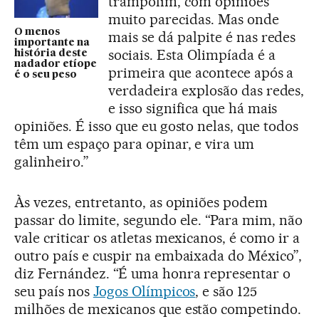
trampolim, com opiniões
muito parecidas. Mas onde
O menos
mais se dá palpite é nas redes
importante na
sociais. Esta Olimpíada é a
história deste
nadador etíope
primeira que acontece após a
é o seu peso
verdadeira explosão das redes,
e isso significa que há mais
opiniões. É isso que eu gosto nelas, que todos
têm um espaço para opinar, e vira um
galinheiro.”
Às vezes, entretanto, as opiniões podem
passar do limite, segundo ele. “Para mim, não
vale criticar os atletas mexicanos, é como ir a
outro país e cuspir na embaixada do México”,
diz Fernández. “É uma honra representar o
seu país nos
Jogos Olímpicos
, e são 125
milhões de mexicanos que estão competindo.