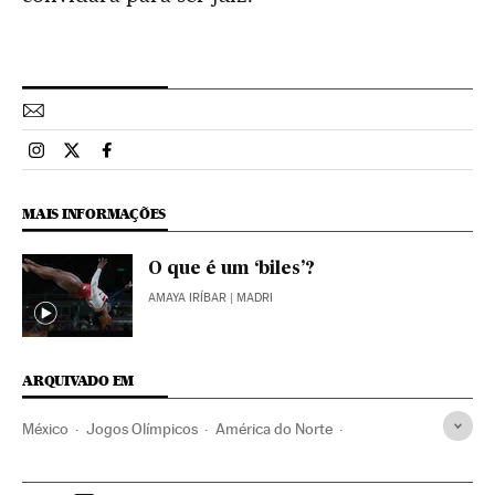
Esportes El País Brasil en Instagram
Esportes El País Brasil en Twitter
Esportes El País Brasil en Facebook
MAIS INFORMAÇÕES
O que é um ‘biles’?
AMAYA IRÍBAR
| MADRI
ARQUIVADO EM
México
Jogos Olímpicos
América do Norte
América Latina
Competições
América
Esportes
Verne