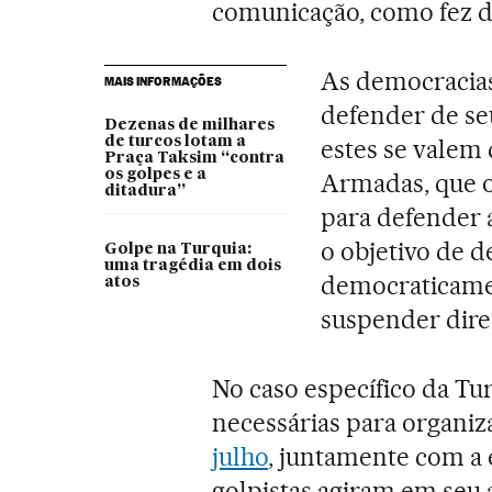
comunicação, como fez 
As democracias 
MAIS INFORMAÇÕES
defender de se
Dezenas de milhares
de turcos lotam a
estes se valem
Praça Taksim “contra
os golpes e a
Armadas, que 
ditadura”
para defender a
o objetivo de 
Golpe na Turquia:
uma tragédia em dois
democraticamen
atos
suspender direi
No caso específico da Tu
necessárias para organiz
julho
, juntamente com a 
golpistas agiram em seu