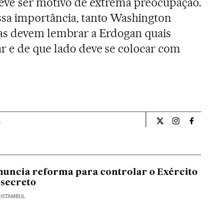
deve ser motivo de extrema preocupação.
ssa importância, tanto Washington
ias devem lembrar a Erdogan quais
r e de que lado deve se colocar com
a
Opiniao El País Br
Opiniao El Pa
Opiniao 
uncia reforma para controlar o Exército
 secreto
 ISTAMBUL