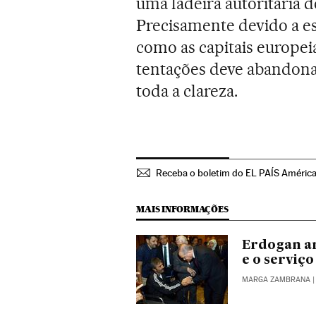
uma ladeira autoritária 
Precisamente devido a e
como as capitais europe
tentações deve abandona
toda a clareza.
Receba o boletim do EL PAÍS Améric
MAIS INFORMAÇÕES
Erdogan an
e o serviço
MARGA ZAMBRANA
|