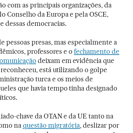
o com as principais organizações, da
o Conselho da Europa e pela OSCE,
de dessas democracias.
de pessoas presas, mas especialmente a
adêmicos, professores e o
fechamento de
 comunicação
deixam em evidência que
 reconheceu, está utilizando o golpe
inistração turca e os meios de
ueles que havia tempo tinha designado
ticos.
aliado-chave da OTAN e da UE tanto na
 como na
questão migratória
, deslizar por