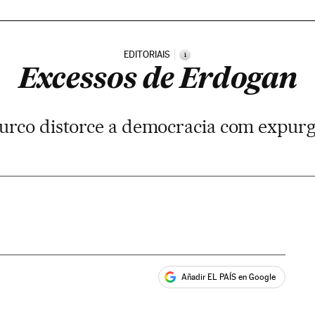
EDITORIAIS
i
Excessos de Erdogan
turco distorce a democracia com expurg
Añadir EL PAÍS en Google
ales