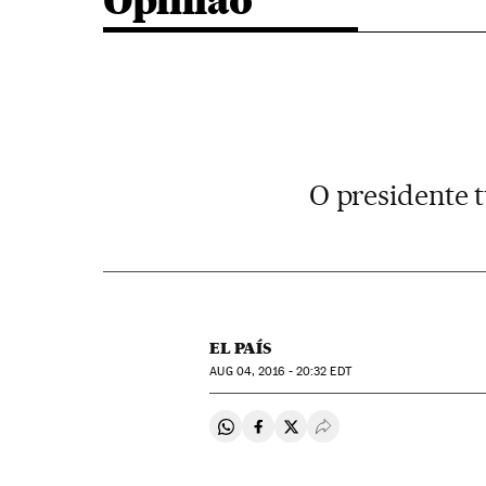
Opinião
O presidente 
EL PAÍS
AUG
04, 2016 - 20:32
EDT
Compartir en Whatsapp
Compartir en Facebook
Compartir en Twitter
Desplegar Redes Soci