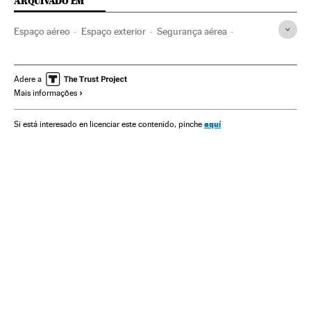
ARQUIVADO EM
Espaço aéreo
Espaço exterior
Segurança aérea
Tráfego aéreo
Astronáutica
Transporte aéreo
Transporte
Ciência
Adere a
Mais informações
aquí
Si está interesado en licenciar este contenido, pinche