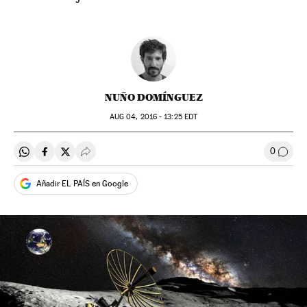
NUÑO DOMÍNGUEZ
AUG
04, 2016 - 13:25
EDT
0
Compartir en Whatsapp
Compartir en Facebook
Compartir en Twitter
Desplegar Redes Sociales
Comen
Añadir EL PAÍS en Google