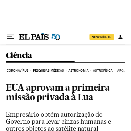
Pular para o conteúdo
SUSCRÍBETE
Ciência
CORONAVÍRUS
PESQUISAS MÉDICAS
ASTRONOMIA
ASTROFÍSICA
ARQUEO
EUA aprovam a primeira
missão privada à Lua
Empresário obtém autorização do
Governo para levar cinzas humanas e
outros objetos ao satélite natural