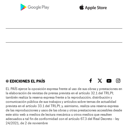
©
EDICIONES EL PAÍS
EL PAÍS BRASIL EN
EL PAÍS BRASI
EL PAÍS B
EL PA
EL PAÍS ejerce la oposición expresa frente al uso de sus obras y prestaciones en
la elaboración de revistas de prensa prevista en el artículo 32.1 del TRLPI;
también realiza la reserva expresa frente a la reproducción, distribución y
comunicación pública de sus trabajos y artículos sobre temas de actualidad
prevista en el artículo 33.1 del TRLPI; y, asimismo, realiza una reserva expresa
de las reproducciones y usos de las obras y otras prestaciones accesibles desde
este sitio web a medios de lectura mecánica u otros medios que resulten
adecuados a tal fin de conformidad con el artículo 67.3 del Real Decreto - ley
24/2021, de 2 de noviembre