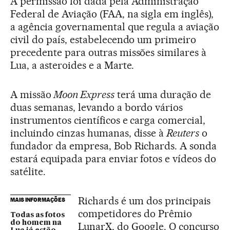
A permissão foi dada pela Administração
Federal de Aviação (FAA, na sigla em inglês),
a agência governamental que regula a aviação
civil do país, estabelecendo um primeiro
precedente para outras missões similares à
Lua, a asteroides e a Marte.
A missão
Moon Express
terá uma duração de
duas semanas, levando a bordo vários
instrumentos científicos e carga comercial,
incluindo cinzas humanas, disse à
Reuters
o
fundador da empresa, Bob Richards. A sonda
estará equipada para enviar fotos e vídeos do
satélite.
Richards é um dos principais
MAIS INFORMAÇÕES
competidores do Prêmio
Todas as fotos
do homem na
LunarX, do Google. O concurso