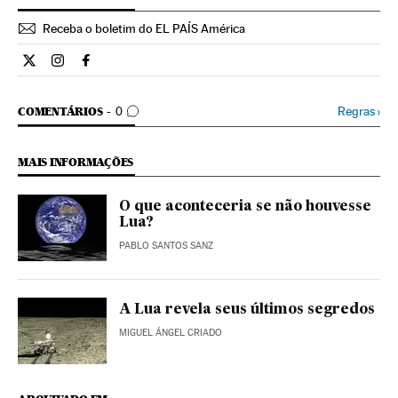
Receba o boletim do EL PAÍS América
Ciencia El País Brasil en Twitter
Ciencia El País Brasil en Instagram
Ciencia El País Brasil en Facebook
COMENTÁRIOS
Regras
›
COMENTÁRIOS
0
MAIS INFORMAÇÕES
O que aconteceria se não houvesse
Lua?
PABLO SANTOS SANZ
A Lua revela seus últimos segredos
MIGUEL ÁNGEL CRIADO