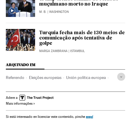
muçulmano morto no Iraque
M. B.
| WASHINGTON
Turquia fecha mais de 130 meios de
comunicação após tentativa de
golpe
MARGA ZAMBRANA
| ISTAMBUL
ARQUIVADO EM
Referendo
Eleições europeias
Unión política europea
Eleições
União Europeia
Ideologias
Organizações internacionais
Europa
Adere a
Mais informações
Relações exteriores
Vladimir Putin
Recep Tayyip Erdogan
Donald Trump
Hillary Clinton
aquí
Si está interesado en licenciar este contenido, pinche
Brexit
Opinião
OTAN
Referendos UE
Euroceticismo