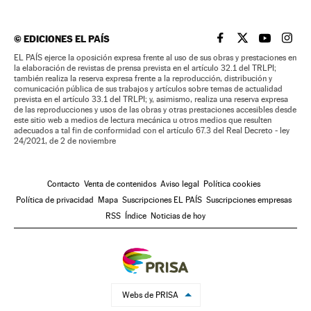
©
EDICIONES EL PAÍS
EL PAÍS BRASIL EN
EL PAÍS BRASI
EL PAÍS B
EL PA
EL PAÍS ejerce la oposición expresa frente al uso de sus obras y prestaciones en
la elaboración de revistas de prensa prevista en el artículo 32.1 del TRLPI;
también realiza la reserva expresa frente a la reproducción, distribución y
comunicación pública de sus trabajos y artículos sobre temas de actualidad
prevista en el artículo 33.1 del TRLPI; y, asimismo, realiza una reserva expresa
de las reproducciones y usos de las obras y otras prestaciones accesibles desde
este sitio web a medios de lectura mecánica u otros medios que resulten
adecuados a tal fin de conformidad con el artículo 67.3 del Real Decreto - ley
24/2021, de 2 de noviembre
Contacto
Venta de contenidos
Aviso legal
Política cookies
Política de privacidad
Mapa
Suscripciones EL PAÍS
Suscripciones empresas
RSS
Índice
Noticias de hoy
Webs de PRISA