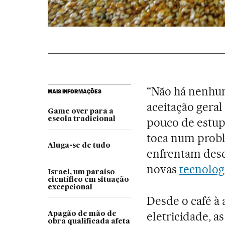
“Não há nenhum
MAIS INFORMAÇÕES
aceitação gera
Game over para a
escola tradicional
pouco de estupi
toca num prob
Aluga-se de tudo
enfrentam desd
novas
tecnolog
Israel, um paraíso
científico em situação
excepcional
Desde o café à
eletricidade, a
Apagão de mão de
obra qualificada afeta