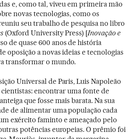
das e, como tal, viveu em primeira mão
obre novas tecnologias, como os
reuniu seu trabalho de pesquisa no libro
es
(Oxford University Press) [
Inovação e
so de quase 600 anos de história
de oposição a novas ideias e tecnologias
ra transformar o mundo.
ição Universal de Paris, Luis Napoleão
 cientistas: encontrar uma fonte de
anteiga que fosse mais barata. Na sua
dade de alimentar uma população cada
um exército faminto e ameaçado pelo
outras potências europeias. O prêmio foi
e-Mouriès, inventor da margarina.