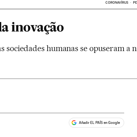
CORONAVÍRUS
PE
da inovação
as sociedades humanas se opuseram a n
Añadir EL PAÍS en Google
ales