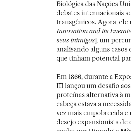
Biológica das Nações Uni
debates internacionais s
transgênicos. Agora, ele 
Innovation and its Enemi
seus inimigos
], um percur
analisando alguns casos 
que tinham potencial pa
Em 1866, durante a Expos
III lançou um desafio aos
proteínas alternativa à m
cabeça estava a necessi
vez mais empobrecida e 
desejo expansionista de 
ganho por Hippolyte Mèg