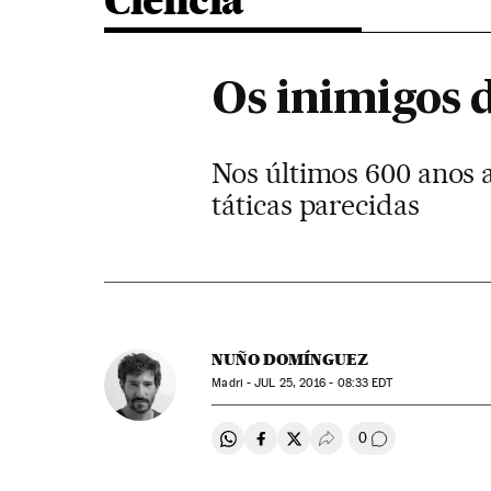
Ciência
Os inimigos 
Nos últimos 600 anos 
táticas parecidas
NUÑO DOMÍNGUEZ
Madri -
JUL
25, 2016 - 08:33
EDT
0
Compartir en Whatsapp
Compartir en Facebook
Compartir en Twitter
Desplegar Redes Soci
Comentários