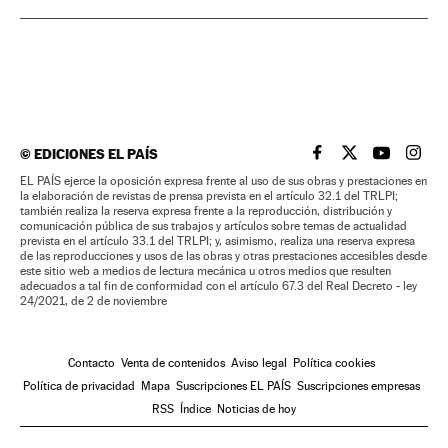
©
EDICIONES EL PAÍS
EL PAÍS BRASIL EN
EL PAÍS BRASI
EL PAÍS B
EL PA
EL PAÍS ejerce la oposición expresa frente al uso de sus obras y prestaciones en
la elaboración de revistas de prensa prevista en el artículo 32.1 del TRLPI;
también realiza la reserva expresa frente a la reproducción, distribución y
comunicación pública de sus trabajos y artículos sobre temas de actualidad
prevista en el artículo 33.1 del TRLPI; y, asimismo, realiza una reserva expresa
de las reproducciones y usos de las obras y otras prestaciones accesibles desde
este sitio web a medios de lectura mecánica u otros medios que resulten
adecuados a tal fin de conformidad con el artículo 67.3 del Real Decreto - ley
24/2021, de 2 de noviembre
Contacto
Venta de contenidos
Aviso legal
Política cookies
Política de privacidad
Mapa
Suscripciones EL PAÍS
Suscripciones empresas
RSS
Índice
Noticias de hoy