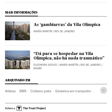
MAIS INFORMAÇÕES
As ‘gambiarras’ da Vila Olímpica
MARÍA MARTÍN
| RIO DE JANEIRO
“Dá para se hospedar na Vila
Olímpica, não há nada traumático”
ELEONORA GIOVIO
/
MARÍA MARTÍN
| RIO DE JANEIRO /
MADRI
ARQUIVADO EM
Atletas
BMX
Ciclismo pista
Ginástica em trampolim
Olimpíadas Rio 2016
MTB
Ciclismo de estrada
Taekwondo
Tiro esportivo olímpico
Tiro arco
Luta
Adere a