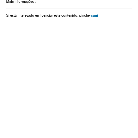
Mais informações
Estado Rio de Janeiro
Ginástica
Artes marciais
Tiro desportivo
Jogos Olímpicos
Ciclismo
Hipismo
aquí
Si está interesado en licenciar este contenido, pinche
Esportes combate
Atletismo
Esportes equestres
Competições
Esportes