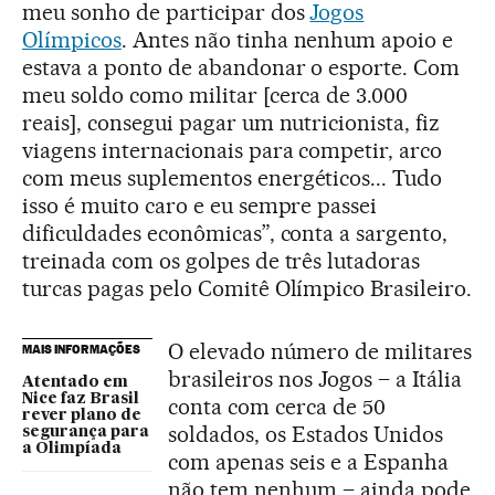
meu sonho de participar dos
Jogos
Olímpicos
. Antes não tinha nenhum apoio e
estava a ponto de abandonar o esporte. Com
meu soldo como militar [cerca de 3.000
reais], consegui pagar um nutricionista, fiz
viagens internacionais para competir, arco
com meus suplementos energéticos... Tudo
isso é muito caro e eu sempre passei
dificuldades econômicas”, conta a sargento,
treinada com os golpes de três lutadoras
turcas pagas pelo Comitê Olímpico Brasileiro.
O elevado número de militares
MAIS INFORMAÇÕES
brasileiros nos Jogos – a Itália
Atentado em
Nice faz Brasil
conta com cerca de 50
rever plano de
soldados, os Estados Unidos
segurança para
a Olimpíada
com apenas seis e a Espanha
não tem nenhum – ainda pode