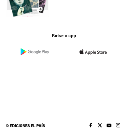
Baixe o app
©
EDICIONES EL PAÍS
EL PAÍS BRASIL EN
EL PAÍS BRASI
EL PAÍS B
EL PA