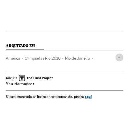
ARQUIVADO EM
América
Olimpíadas Rio 2016
Rio de Janeiro
Estado Rio de Janeiro
Jogos Olímpicos
Brasil
Competições
América do Sul
América Latina
Esportes
Adere a
Mais informações
aquí
Si está interesado en licenciar este contenido, pinche