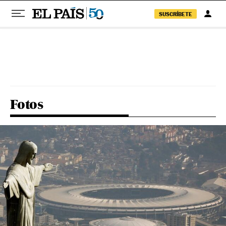
SUSCRÍBETE
Pular para o conteúdo
Fotos