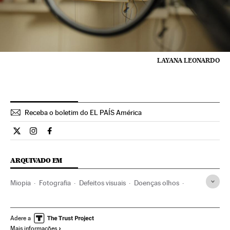
LAYANA LEONARDO
Receba o boletim do EL PAÍS América
Estilo El País Brasil en Twitter
Estilo El País Brasil en Instagram
Estilo El País Brasil en Facebook
ARQUIVADO EM
Miopia
Fotografia
Defeitos visuais
Doenças olhos
México
Artes plásticas
América do Norte
América Latina
Doenças
América
Medicina
Arte
Adere a
Mais informações