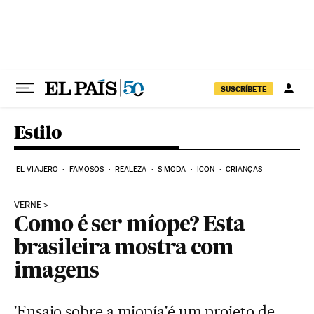
Pular para o conteúdo
SUSCRÍBETE
Estilo
EL VIAJERO
FAMOSOS
REALEZA
S MODA
ICON
CRIANÇAS
VERNE
Como é ser míope? Esta
brasileira mostra com
imagens
'Ensaio sobre a miopía'é um projeto de