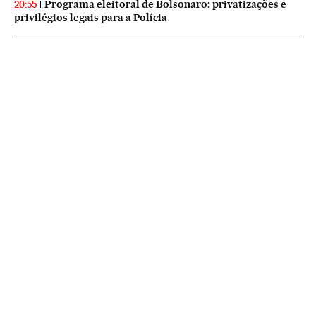
Programa eleitoral de Bolsonaro: privatizações e
20:55
privilégios legais para a Polícia
NEWSLETTERS
Boletín de América
Cada semana en tu cuenta de correo una selección de las noticias,
reportajes y análisis de los periodistas de EL PAÍS con los acontecimientos
más relevantes del continente.