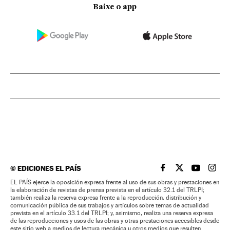
Baixe o app
©
EDICIONES EL PAÍS
EL PAÍS BRASIL EN
EL PAÍS BRASI
EL PAÍS B
EL PA
EL PAÍS ejerce la oposición expresa frente al uso de sus obras y prestaciones en
la elaboración de revistas de prensa prevista en el artículo 32.1 del TRLPI;
también realiza la reserva expresa frente a la reproducción, distribución y
comunicación pública de sus trabajos y artículos sobre temas de actualidad
prevista en el artículo 33.1 del TRLPI; y, asimismo, realiza una reserva expresa
de las reproducciones y usos de las obras y otras prestaciones accesibles desde
este sitio web a medios de lectura mecánica u otros medios que resulten