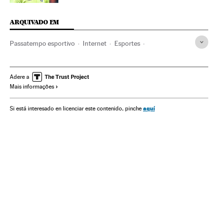
ARQUIVADO EM
Passatempo esportivo
Internet
Esportes
Telecomunicações
Comunicações
Seleção Futebol Irlanda do Norte
Eurocopa 2016
Adere a
Mais informações
Noticias Virais
Eurocopa
Viral Internet
Seleções esportivas
Fenômenos Internet
Futebol
aquí
Si está interesado en licenciar este contenido, pinche
Competições