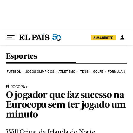
Pular para o conteúdo
SUSCRÍBETE
Esportes
FUTEBOL
JOGOS OLÍMPICOS
ATLETISMO
TÊNIS
GOLFE
FORMULA 1
EUROCOPA
O jogador que faz sucesso na
Eurocopa sem ter jogado um
minuto
Will Grigg, da Irlanda do Norte,