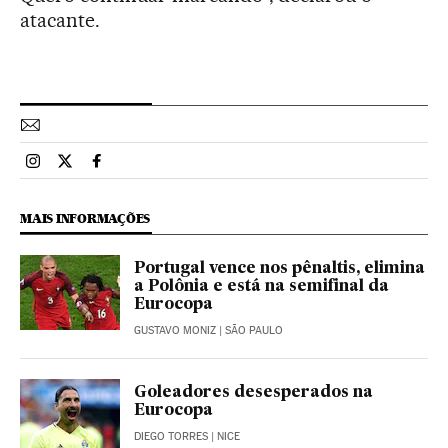
atacante.
Esportes El País Brasil en Instagram
Esportes El País Brasil en Twitter
Esportes El País Brasil en Facebook
MAIS INFORMAÇÕES
Portugal vence nos pênaltis, elimina
a Polônia e está na semifinal da
Eurocopa
GUSTAVO MONIZ
| SÃO PAULO
Goleadores desesperados na
Eurocopa
DIEGO TORRES
| NICE