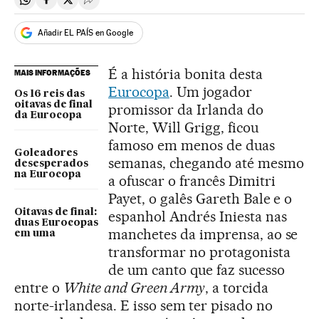
Compartir en Whatsapp
Compartir en Facebook
Compartir en Twitter
Desplegar Redes Sociales
Añadir EL PAÍS en Google
É a história bonita desta
MAIS INFORMAÇÕES
Eurocopa
. Um jogador
Os 16 reis das
oitavas de final
promissor da Irlanda do
da Eurocopa
Norte, Will Grigg, ficou
famoso em menos de duas
Goleadores
semanas, chegando até mesmo
desesperados
na Eurocopa
a ofuscar o francês Dimitri
Payet, o galês Gareth Bale e o
Oitavas de final:
espanhol Andrés Iniesta nas
duas Eurocopas
manchetes da imprensa, ao se
em uma
transformar no protagonista
de um canto que faz sucesso
entre o
White and Green Army
, a torcida
norte-irlandesa. E isso sem ter pisado no