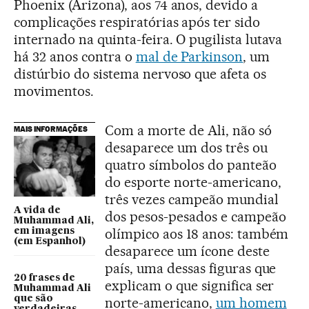
Phoenix (Arizona), aos 74 anos, devido a
complicações respiratórias após ter sido
internado na quinta-feira. O pugilista lutava
há 32 anos contra o
mal de Parkinson
, um
distúrbio do sistema nervoso que afeta os
movimentos.
Com a morte de Ali, não só
MAIS INFORMAÇÕES
desaparece um dos três ou
quatro símbolos do panteão
do esporte norte-americano,
três vezes campeão mundial
A vida de
dos pesos-pesados e campeão
Muhammad Ali,
olímpico aos 18 anos: também
em imagens
(em Espanhol)
desaparece um ícone deste
país, uma dessas figuras que
20 frases de
explicam o que significa ser
Muhammad Ali
que são
norte-americano,
um homem