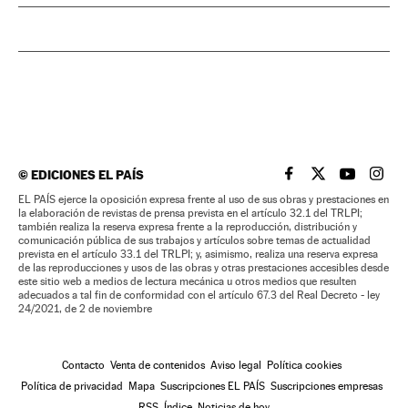
©
EDICIONES EL PAÍS
EL PAÍS BRASIL EN
EL PAÍS BRASI
EL PAÍS B
EL PA
EL PAÍS ejerce la oposición expresa frente al uso de sus obras y prestaciones en
la elaboración de revistas de prensa prevista en el artículo 32.1 del TRLPI;
también realiza la reserva expresa frente a la reproducción, distribución y
comunicación pública de sus trabajos y artículos sobre temas de actualidad
prevista en el artículo 33.1 del TRLPI; y, asimismo, realiza una reserva expresa
de las reproducciones y usos de las obras y otras prestaciones accesibles desde
este sitio web a medios de lectura mecánica u otros medios que resulten
adecuados a tal fin de conformidad con el artículo 67.3 del Real Decreto - ley
24/2021, de 2 de noviembre
Contacto
Venta de contenidos
Aviso legal
Política cookies
Política de privacidad
Mapa
Suscripciones EL PAÍS
Suscripciones empresas
RSS
Índice
Noticias de hoy