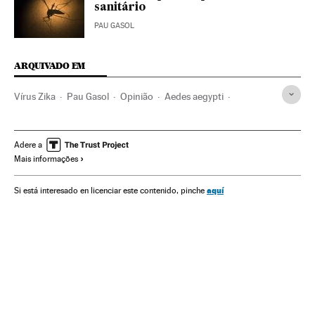
sanitário
PAU GASOL
ARQUIVADO EM
Vírus Zika
Pau Gasol
Opinião
Aedes aegypti
Microcefalia
Olimpíadas Rio 2016
Doenças tropicais
Malformações congênitas
Mosquitos
Gravidez
Adere a
Mais informações
Insetos
Brasil
América Latina
aquí
Si está interesado en licenciar este contenido, pinche