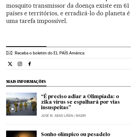
mosquito transmissor da doença existe em 61
países e territórios, e erradicá-lo do planeta é
uma tarefa impossível.
Receba o boletim do EL PAÍS América
Opiniao El País Brasil en Twitter
Opiniao El País Brasil en Instagram
Opiniao El País Brasil en Facebook
MAIS INFORMAÇÕES
“É preciso adiar a Olimpíada: o
zika vírus se espalhará por vias
insuspeitas”
JOSÉ M. ABAD LIÑÁN
| MADRI
Sonho olímpico ou pesadelo