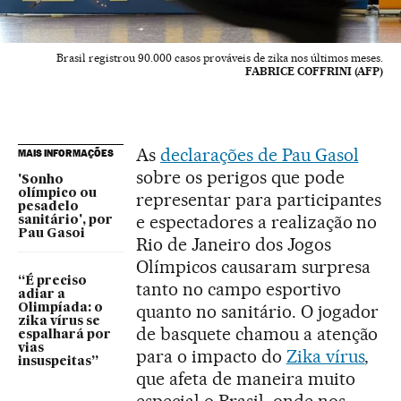
Brasil registrou 90.000 casos prováveis de zika nos últimos meses.
FABRICE COFFRINI (AFP)
As
declarações de Pau Gasol
MAIS INFORMAÇÕES
sobre os perigos que pode
'Sonho
olímpico ou
representar para participantes
pesadelo
e espectadores a realização no
sanitário', por
Pau Gasoi
Rio de Janeiro dos Jogos
Olímpicos causaram surpresa
“É preciso
tanto no campo esportivo
adiar a
quanto no sanitário. O jogador
Olimpíada: o
zika vírus se
de basquete chamou a atenção
espalhará por
vias
para o impacto do
Zika vírus
,
insuspeitas”
que afeta de maneira muito
especial o Brasil, onde nos