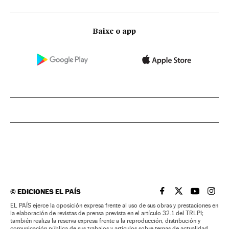
Baixe o app
©
EDICIONES EL PAÍS
EL PAÍS BRASIL EN
EL PAÍS BRASI
EL PAÍS B
EL PA
EL PAÍS ejerce la oposición expresa frente al uso de sus obras y prestaciones en
la elaboración de revistas de prensa prevista en el artículo 32.1 del TRLPI;
también realiza la reserva expresa frente a la reproducción, distribución y
comunicación pública de sus trabajos y artículos sobre temas de actualidad