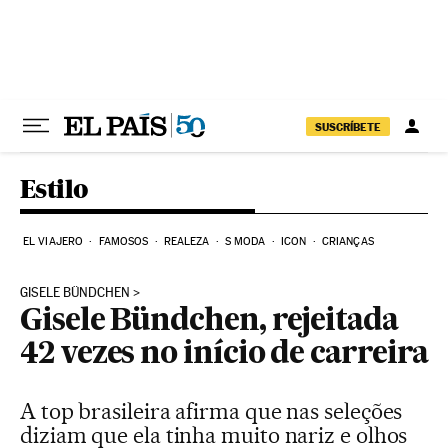
Pular para o conteúdo
SUSCRÍBETE
Estilo
EL VIAJERO
FAMOSOS
REALEZA
S MODA
ICON
CRIANÇAS
GISELE BÜNDCHEN
Gisele Bündchen, rejeitada
42 vezes no início de carreira
A top brasileira afirma que nas seleções
diziam que ela tinha muito nariz e olhos