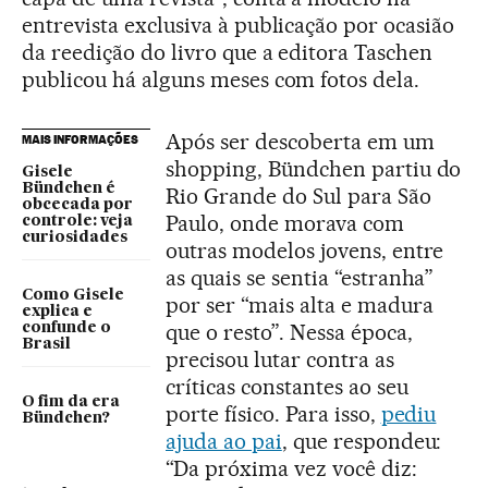
entrevista exclusiva à publicação por ocasião
da reedição do livro que a editora Taschen
publicou há alguns meses com fotos dela.
Após ser descoberta em um
MAIS INFORMAÇÕES
shopping, Bündchen partiu do
Gisele
Bündchen é
Rio Grande do Sul para São
obcecada por
Paulo, onde morava com
controle: veja
curiosidades
outras modelos jovens, entre
as quais se sentia “estranha”
Como Gisele
por ser “mais alta e madura
explica e
que o resto”. Nessa época,
confunde o
Brasil
precisou lutar contra as
críticas constantes ao seu
O fim da era
porte físico. Para isso,
pediu
Bündchen?
ajuda ao pai
, que respondeu:
“Da próxima vez você diz: