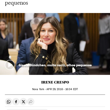
pequenos
Gisele Bündchen, muito nariz, olhos pequenos
IRENE CRESPO
Nova York -
APR
29, 2016 - 16:04
EDT
Compartir en Whatsapp
Compartir en Facebook
Compartir en Twitter
Desplegar Redes Sociales