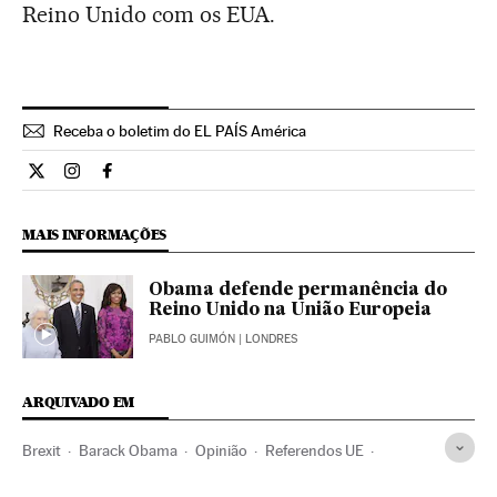
Reino Unido com os EUA.
Receba o boletim do EL PAÍS América
Opiniao El País Brasil en Twitter
Opiniao El País Brasil en Instagram
Opiniao El País Brasil en Facebook
MAIS INFORMAÇÕES
Obama defende permanência do
Reino Unido na União Europeia
PABLO GUIMÓN
| LONDRES
ARQUIVADO EM
Brexit
Barack Obama
Opinião
Referendos UE
Euroceticismo
Referendo
Eleições europeias