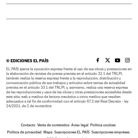
©
EDICIONES EL PAÍS
EL PAÍS BRASIL EN
EL PAÍS BRASI
EL PAÍS B
EL PA
EL PAÍS ejerce la oposición expresa frente al uso de sus obras y prestaciones en
la elaboración de revistas de prensa prevista en el artículo 32.1 del TRLPI;
también realiza la reserva expresa frente a la reproducción, distribución y
comunicación pública de sus trabajos y artículos sobre temas de actualidad
prevista en el artículo 33.1 del TRLPI; y, asimismo, realiza una reserva expresa
de las reproducciones y usos de las obras y otras prestaciones accesibles desde
este sitio web a medios de lectura mecánica u otros medios que resulten
adecuados a tal fin de conformidad con el artículo 67.3 del Real Decreto - ley
24/2021, de 2 de noviembre
Contacto
Venta de contenidos
Aviso legal
Política cookies
Política de privacidad
Mapa
Suscripciones EL PAÍS
Suscripciones empresas