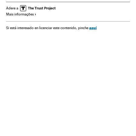
Unión política europea
Eleições
União Europeia
Adere a
Mais informações
Ideologias
Organizações internacionais
Europa
Política
Relações exteriores
Reino Unido
aquí
Si está interesado en licenciar este contenido, pinche