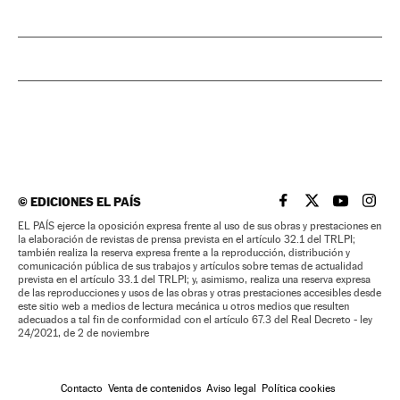
©
EDICIONES EL PAÍS
EL PAÍS BRASIL EN
EL PAÍS BRASI
EL PAÍS B
EL PA
EL PAÍS ejerce la oposición expresa frente al uso de sus obras y prestaciones en
la elaboración de revistas de prensa prevista en el artículo 32.1 del TRLPI;
también realiza la reserva expresa frente a la reproducción, distribución y
comunicación pública de sus trabajos y artículos sobre temas de actualidad
prevista en el artículo 33.1 del TRLPI; y, asimismo, realiza una reserva expresa
de las reproducciones y usos de las obras y otras prestaciones accesibles desde
este sitio web a medios de lectura mecánica u otros medios que resulten
adecuados a tal fin de conformidad con el artículo 67.3 del Real Decreto - ley
24/2021, de 2 de noviembre
Contacto
Venta de contenidos
Aviso legal
Política cookies