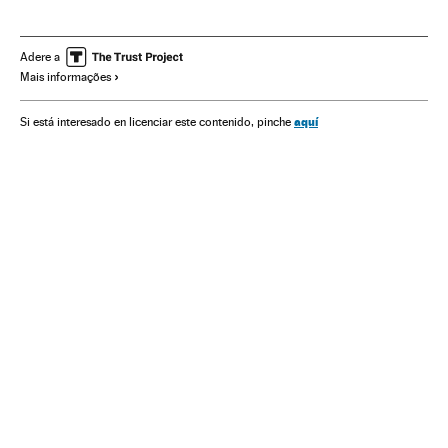
Europa
Organizações internacionais
Banca
Finanças
Relações exteriores
Adere a
Mais informações
aquí
Si está interesado en licenciar este contenido, pinche