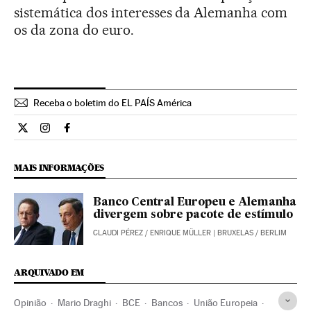
sistemática dos interesses da Alemanha com
os da zona do euro.
Receba o boletim do EL PAÍS América
Opiniao El País Brasil en Twitter
Opiniao El País Brasil en Instagram
Opiniao El País Brasil en Facebook
MAIS INFORMAÇÕES
Banco Central Europeu e Alemanha
divergem sobre pacote de estímulo
CLAUDI PÉREZ
/
ENRIQUE MÜLLER
| BRUXELAS / BERLIM
ARQUIVADO EM
Opinião
Mario Draghi
BCE
Bancos
União Europeia