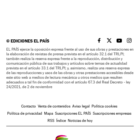
©
EDICIONES EL PAÍS
EL PAÍS BRASIL EN
EL PAÍS BRASI
EL PAÍS B
EL PA
EL PAÍS ejerce la oposición expresa frente al uso de sus obras y prestaciones en
la elaboración de revistas de prensa prevista en el artículo 32.1 del TRLPI;
también realiza la reserva expresa frente a la reproducción, distribución y
comunicación pública de sus trabajos y artículos sobre temas de actualidad
prevista en el artículo 33.1 del TRLPI; y, asimismo, realiza una reserva expresa
de las reproducciones y usos de las obras y otras prestaciones accesibles desde
este sitio web a medios de lectura mecánica u otros medios que resulten
adecuados a tal fin de conformidad con el artículo 67.3 del Real Decreto - ley
24/2021, de 2 de noviembre
Contacto
Venta de contenidos
Aviso legal
Política cookies
Política de privacidad
Mapa
Suscripciones EL PAÍS
Suscripciones empresas
RSS
Índice
Noticias de hoy