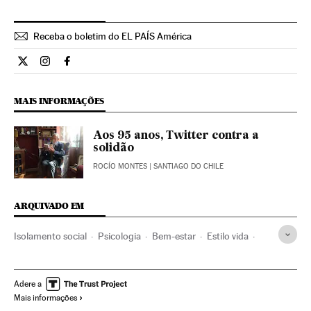
Receba o boletim do EL PAÍS América
Ciencia El País Brasil en Twitter
Ciencia El País Brasil en Instagram
Ciencia El País Brasil en Facebook
MAIS INFORMAÇÕES
Aos 95 anos, Twitter contra a
solidão
ROCÍO MONTES
| SANTIAGO DO CHILE
ARQUIVADO EM
Isolamento social
Psicologia
Bem-estar
Estilo vida
Problemas sociais
Sociedade
Ciência
Adere a
Mais informações