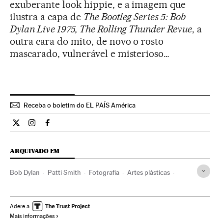
exuberante look hippie, e a imagem que
ilustra a capa de
The Bootleg Series 5: Bob
Dylan Live 1975, The Rolling Thunder Revue
, a
outra cara do mito, de novo o rosto
mascarado, vulnerável e misterioso…
Receba o boletim do EL PAÍS América
Cultura El País Brasil en Twitter
Cultura El País Brasil en Instagram
Cultura El País Brasil en Facebook
ARQUIVADO EM
Bob Dylan
Patti Smith
Fotografia
Artes plásticas
Música
Cultura
Arte
Adere a
Mais informações