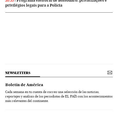
Programa eleitoral de Bolsonaro: privatizações e
20:55
privilégios legais para a Polícia
NEWSLETTERS
Boletín de América
Cada semana en tu cuenta de correo una selección de las noticias,
reportajes y análisis de los periodistas de EL PAÍS con los acontecimientos
más relevantes del continente.