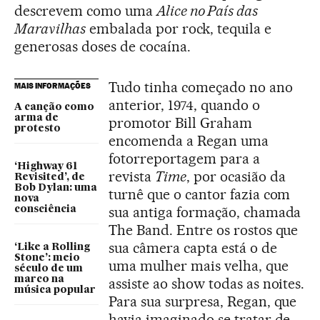
descrevem como uma
Alice no País das
Maravilhas
embalada por rock, tequila e
generosas doses de cocaína.
Tudo tinha começado no ano
MAIS INFORMAÇÕES
anterior, 1974, quando o
A canção como
arma de
promotor Bill Graham
protesto
encomenda a Regan uma
fotorreportagem para a
‘Highway 61
revista
Time
, por ocasião da
Revisited’, de
Bob Dylan: uma
turnê que o cantor fazia com
nova
sua antiga formação, chamada
consciência
The Band. Entre os rostos que
sua câmera capta está o de
‘Like a Rolling
Stone’: meio
uma mulher mais velha, que
século de um
marco na
assiste ao show todas as noites.
música popular
Para sua surpresa, Regan, que
havia imaginado se tratar de