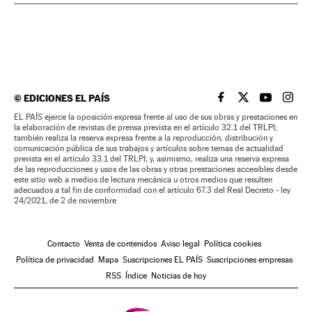
©
EDICIONES EL PAÍS
EL PAÍS BRASIL EN
EL PAÍS BRASI
EL PAÍS B
EL PA
EL PAÍS ejerce la oposición expresa frente al uso de sus obras y prestaciones en
la elaboración de revistas de prensa prevista en el artículo 32.1 del TRLPI;
también realiza la reserva expresa frente a la reproducción, distribución y
comunicación pública de sus trabajos y artículos sobre temas de actualidad
prevista en el artículo 33.1 del TRLPI; y, asimismo, realiza una reserva expresa
de las reproducciones y usos de las obras y otras prestaciones accesibles desde
este sitio web a medios de lectura mecánica u otros medios que resulten
adecuados a tal fin de conformidad con el artículo 67.3 del Real Decreto - ley
24/2021, de 2 de noviembre
Contacto
Venta de contenidos
Aviso legal
Política cookies
Política de privacidad
Mapa
Suscripciones EL PAÍS
Suscripciones empresas
RSS
Índice
Noticias de hoy