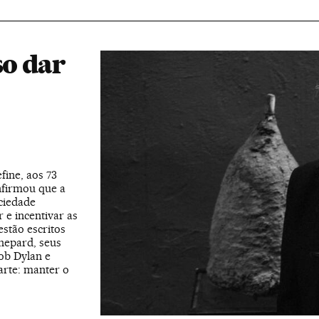
so dar
fine, aos 73
nfirmou que a
ciedade
 e incentivar as
estão escritos
hepard, seus
ob Dylan e
arte: manter o