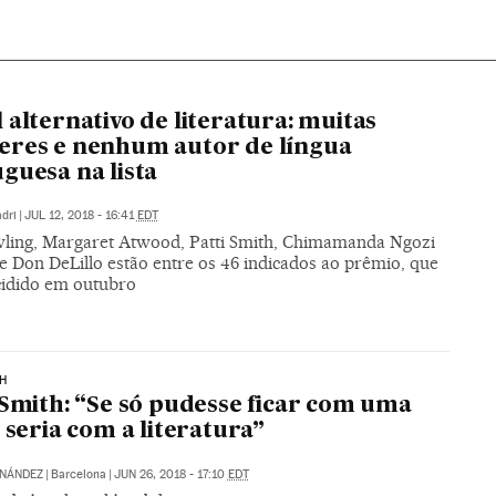
 alternativo de literatura: muitas
res e nenhum autor de língua
guesa na lista
dri
|
JUL 12, 2018 - 16:41
EDT
wling, Margaret Atwood, Patti Smith, Chimamanda Ngozi
e Don DeLillo estão entre os 46 indicados ao prêmio, que
cidido em outubro
TH
 Smith: “Se só pudesse ficar com uma
, seria com a literatura”
RNÁNDEZ
|
Barcelona
|
JUN 26, 2018 - 17:10
EDT