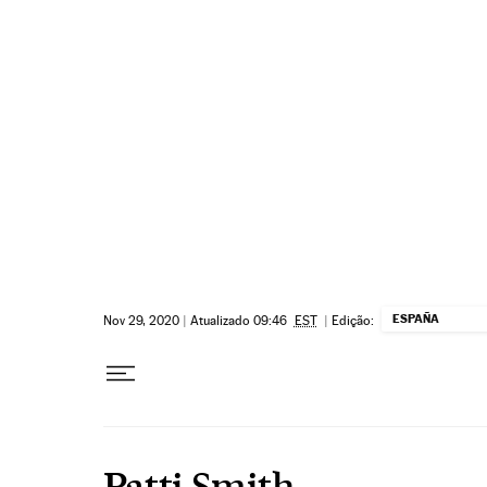
Pular para o conteúdo
ESPAÑA
Nov 29, 2020
|
Atualizado 09:46
EST
|
Edição:
Patti Smith