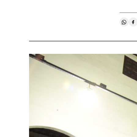
Compa
C