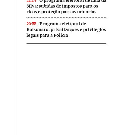
O programa eleitoral de Lula da
21:14
Silva: subidas de impostos para os
ricos e proteção para as minorias
Programa eleitoral de
20:55
Bolsonaro: privatizações e privilégios
legais para a Polícia