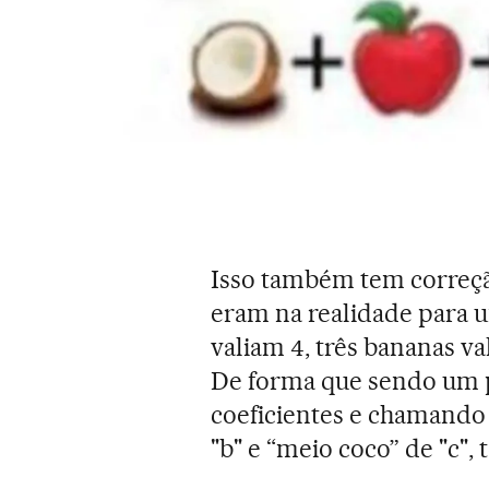
Isso também tem correçã
eram na realidade para 
valiam 4, três bananas va
De forma que sendo um 
coeficientes e chamando
"b" e “meio coco” de "c",