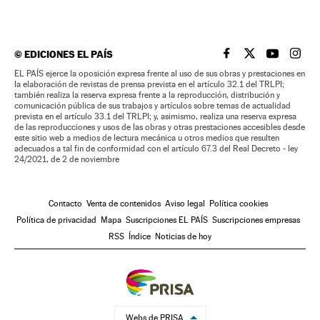
©
EDICIONES EL PAÍS
EL PAÍS BRASIL EN
EL PAÍS BRASI
EL PAÍS B
EL PA
EL PAÍS ejerce la oposición expresa frente al uso de sus obras y prestaciones en
la elaboración de revistas de prensa prevista en el artículo 32.1 del TRLPI;
también realiza la reserva expresa frente a la reproducción, distribución y
comunicación pública de sus trabajos y artículos sobre temas de actualidad
prevista en el artículo 33.1 del TRLPI; y, asimismo, realiza una reserva expresa
de las reproducciones y usos de las obras y otras prestaciones accesibles desde
este sitio web a medios de lectura mecánica u otros medios que resulten
adecuados a tal fin de conformidad con el artículo 67.3 del Real Decreto - ley
24/2021, de 2 de noviembre
Contacto
Venta de contenidos
Aviso legal
Política cookies
Política de privacidad
Mapa
Suscripciones EL PAÍS
Suscripciones empresas
RSS
Índice
Noticias de hoy
Webs de PRISA