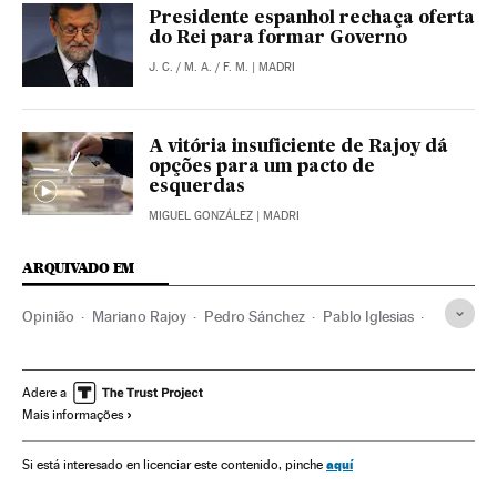
Presidente espanhol rechaça oferta
do Rei para formar Governo
J. C.
/
M. A.
/
F. M.
| MADRI
A vitória insuficiente de Rajoy dá
opções para um pacto de
esquerdas
MIGUEL GONZÁLEZ
| MADRI
ARQUIVADO EM
Opinião
Mariano Rajoy
Pedro Sánchez
Pablo Iglesias
Investidura parlamentar
Partidos políticos
Congresso dos Deputados Espanha
Espanha
Adere a
Mais informações
Eleições Espanha 2015
Resultados eleitorais
XI Legislatura Espanha
Eleições Espanha
aquí
Si está interesado en licenciar este contenido, pinche