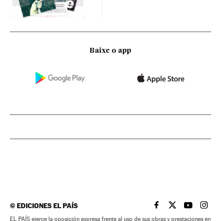
Baixe o app
©
EDICIONES EL PAÍS
EL PAÍS BRASIL EN
EL PAÍS BRASI
EL PAÍS B
EL PA
EL PAÍS ejerce la oposición expresa frente al uso de sus obras y prestaciones en