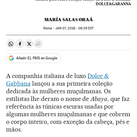
DOLCE&GABANNA
MARÍA SALAS ORAÁ
Roma -
JAN
07, 2016 - 08:39
EST
Compartir en Whatsapp
Compartir en Facebook
Compartir en Twitter
Desplegar Redes Sociales
Añadir EL PAÍS en Google
A companhia italiana de luxo
Dolce &
Gabbana
lançou a sua primeira coleção
dedicada às mulheres muçulmanas. Os
estilistas lhe deram o nome de
Abaya
, que faz
referência às túnicas escuras usadas por
algumas mulheres muçulmanas e que cobrem
o corpo inteiro, com exceção da cabeça, pés e
mãos.