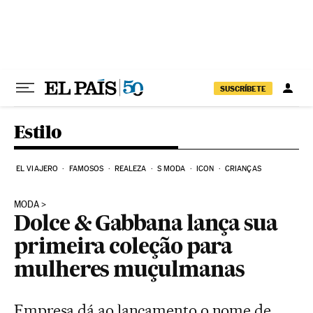
Pular para o conteúdo
SUSCRÍBETE
Estilo
EL VIAJERO
FAMOSOS
REALEZA
S MODA
ICON
CRIANÇAS
MODA
Dolce & Gabbana lança sua
primeira coleção para
mulheres muçulmanas
Empresa dá ao lançamento o nome de