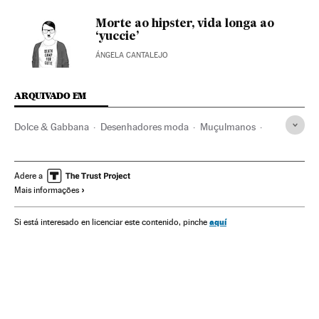
Morte ao hipster, vida longa ao
‘yuccie’
ÁNGELA CANTALEJO
ARQUIVADO EM
Dolce & Gabbana
Desenhadores moda
Muçulmanos
Moda
Islã
Grupos sociais
Gente
Confeção
Empresas
Religião
Estilo vida
Economia
Indústria
Adere a
Mais informações
Sociedade
aquí
Si está interesado en licenciar este contenido, pinche