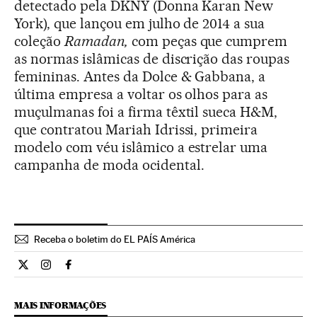
detectado pela DKNY (Donna Karan New
York), que lançou em julho de 2014 a sua
coleção
Ramadan,
com peças que cumprem
as normas islâmicas de discrição das roupas
femininas. Antes da Dolce & Gabbana, a
última empresa a voltar os olhos para as
muçulmanas foi a firma têxtil sueca H&M,
que contratou Mariah Idrissi, primeira
modelo com véu islâmico a estrelar uma
campanha de moda ocidental.
Receba o boletim do EL PAÍS América
Estilo El País Brasil en Twitter
Estilo El País Brasil en Instagram
Estilo El País Brasil en Facebook
MAIS INFORMAÇÕES