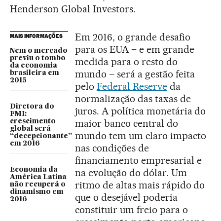
Henderson Global Investors.
Em 2016, o grande desafio
MAIS INFORMAÇÕES
para os EUA – e em grande
Nem o mercado
previu o tombo
medida para o resto do
da economia
mundo – será a gestão feita
brasileira em
2015
pelo
Federal Reserve
da
normalização das taxas de
Diretora do
juros. A política monetária do
FMI:
maior banco central do
crescimento
global será
mundo tem um claro impacto
“decepcionante”
em 2016
nas condições de
financiamento empresarial e
Economia da
na evolução do dólar. Um
América Latina
ritmo de altas mais rápido do
não recuperá o
dinamismo em
que o desejável poderia
2016
constituir um freio para o