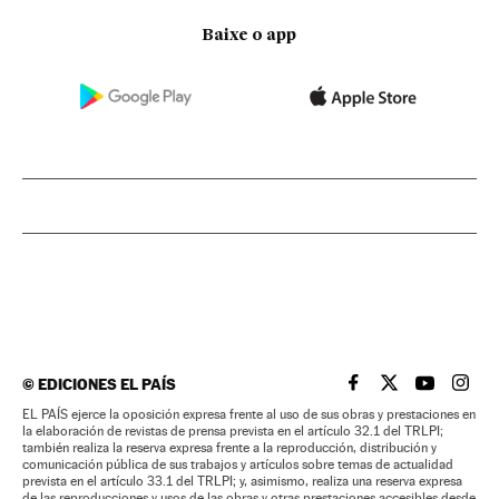
Baixe o app
©
EDICIONES EL PAÍS
EL PAÍS BRASIL EN
EL PAÍS BRASI
EL PAÍS B
EL PA
EL PAÍS ejerce la oposición expresa frente al uso de sus obras y prestaciones en
la elaboración de revistas de prensa prevista en el artículo 32.1 del TRLPI;
también realiza la reserva expresa frente a la reproducción, distribución y
comunicación pública de sus trabajos y artículos sobre temas de actualidad
prevista en el artículo 33.1 del TRLPI; y, asimismo, realiza una reserva expresa
de las reproducciones y usos de las obras y otras prestaciones accesibles desde