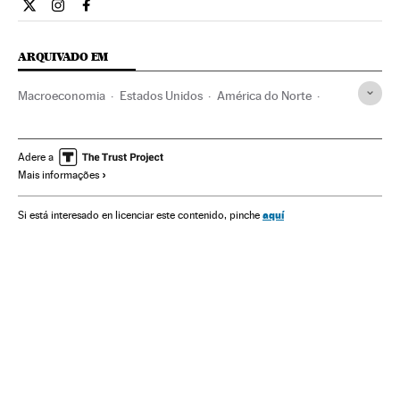
Economia El País Brasil en Twitter
Economia El País Brasil en Instagram
Economia El País Brasil en Facebook
ARQUIVADO EM
Macroeconomia
Estados Unidos
América do Norte
América
Europa
Economia
Adere a
Mais informações
aquí
Si está interesado en licenciar este contenido, pinche