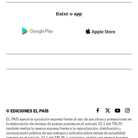
Baixe o app
©
EDICIONES EL PAÍS
EL PAÍS BRASIL EN
EL PAÍS BRASI
EL PAÍS B
EL PA
EL PAÍS ejerce la oposición expresa frente al uso de sus obras y prestaciones en
la elaboración de revistas de prensa prevista en el artículo 32.1 del TRLPI;
también realiza la reserva expresa frente a la reproducción, distribución y
comunicación pública de sus trabajos y artículos sobre temas de actualidad
prevista en el artículo 33.1 del TRLPI; y, asimismo, realiza una reserva expresa