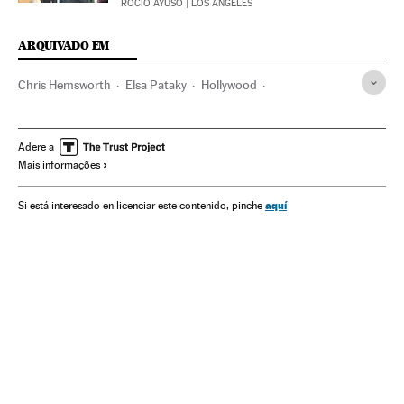
ROCÍO AYUSO
| LOS ANGELES
ARQUIVADO EM
Chris Hemsworth
Elsa Pataky
Hollywood
Cinema dos Estados Unidos
Indústria Cinematográfica
Gente
Cinema
Sociedade
Adere a
Mais informações
aquí
Si está interesado en licenciar este contenido, pinche