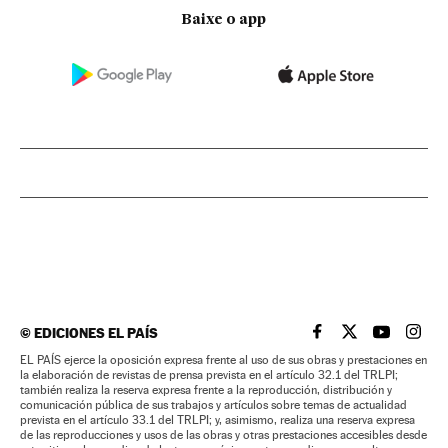
Baixe o app
©
EDICIONES EL PAÍS
EL PAÍS BRASIL EN
EL PAÍS BRASI
EL PAÍS B
EL PA
EL PAÍS ejerce la oposición expresa frente al uso de sus obras y prestaciones en
la elaboración de revistas de prensa prevista en el artículo 32.1 del TRLPI;
también realiza la reserva expresa frente a la reproducción, distribución y
comunicación pública de sus trabajos y artículos sobre temas de actualidad
prevista en el artículo 33.1 del TRLPI; y, asimismo, realiza una reserva expresa
de las reproducciones y usos de las obras y otras prestaciones accesibles desde