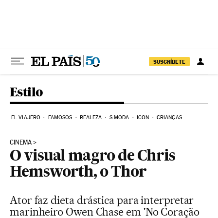
Pular para o conteúdo
SUSCRÍBETE
Estilo
EL VIAJERO
FAMOSOS
REALEZA
S MODA
ICON
CRIANÇAS
CINEMA
O visual magro de Chris
Hemsworth, o Thor
Ator faz dieta drástica para interpretar
marinheiro Owen Chase em 'No Coração