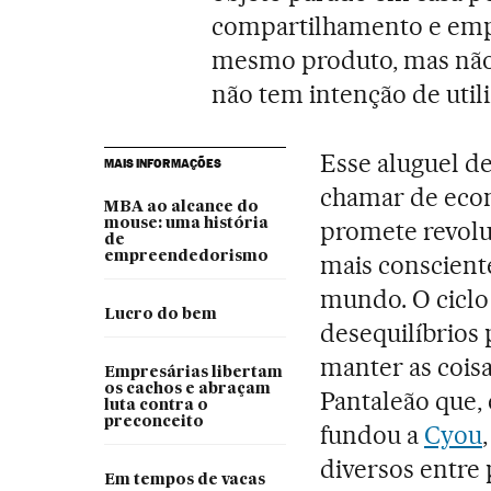
compartilhamento e empr
mesmo produto, mas não 
não tem intenção de util
Esse aluguel d
MAIS INFORMAÇÕES
chamar de econ
MBA ao alcance do
mouse: uma história
promete revolu
de
empreendedorismo
mais consciente
mundo. O ciclo
Lucro do bem
desequilíbrios 
manter as cois
Empresárias libertam
os cachos e abraçam
Pantaleão que,
luta contra o
preconceito
fundou a
Cyou
diversos entre p
Em tempos de vacas