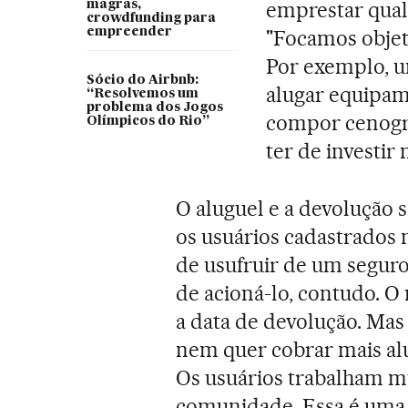
emprestar qualq
magras,
crowdfunding para
empreender
"Focamos objet
Por exemplo, 
Sócio do Airbnb:
alugar equipam
“Resolvemos um
problema dos Jogos
compor cenogra
Olímpicos do Rio”
ter de investir 
O aluguel e a devolução s
os usuários cadastrados 
de usufruir de um seguro
de acioná-lo, contudo. 
a data de devolução. Ma
nem quer cobrar mais al
Os usuários trabalham m
comunidade. Essa é uma 