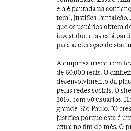
ela é pautada na confian
tem", justifica Pantaleã
que os usuários obtém do
investidor, mas está par
para aceleração de startu
A empresa nasceu em feve
de 60.000 reais. O dinhei
desenvolvimento da plata
pelas redes sociais. O si
2015, com 50 usuários. H
grande São Paulo. "O cr
justifica porque esta é 
extra no fim do mês. O p