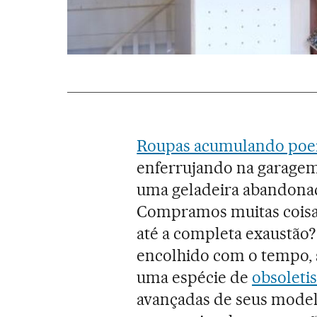
Roupas acumulando poei
enferrujando na garagem,
uma geladeira abandonada
Compramos muitas coisas
até a completa exaustão?
encolhido com o tempo, 
uma espécie de
obsolet
avançadas de seus model