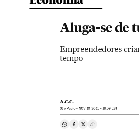
Economia
Aluga-se de 
Empreendedores criam
tempo
A.C.C.
São Paulo -
NOV
19, 2015 - 18:59
EST
Compartir en Whatsapp
Compartir en Facebook
Compartir en Twitter
Desplegar Redes Soci