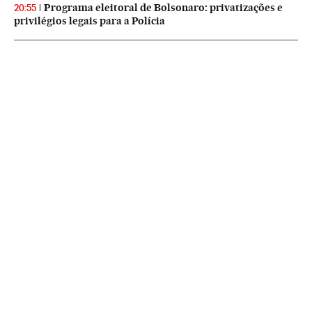
Programa eleitoral de Bolsonaro: privatizações e
20:55
privilégios legais para a Polícia
NEWSLETTERS
Boletín de América
Cada semana en tu cuenta de correo una selección de las noticias,
reportajes y análisis de los periodistas de EL PAÍS con los acontecimientos
más relevantes del continente.