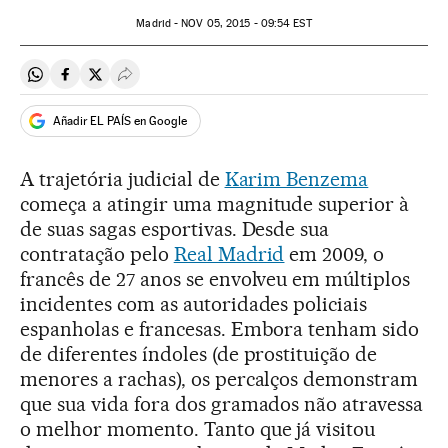
Madrid -
NOV
05, 2015 - 09:54
EST
Compartir en Whatsapp
Compartir en Facebook
Compartir en Twitter
Desplegar Redes Sociales
Añadir EL PAÍS en Google
A trajetória judicial de
Karim Benzema
começa a atingir uma magnitude superior à
de suas sagas esportivas. Desde sua
contratação pelo
Real Madrid
em 2009, o
francês de 27 anos se envolveu em múltiplos
incidentes com as autoridades policiais
espanholas e francesas. Embora tenham sido
de diferentes índoles (de prostituição de
menores a rachas), os percalços demonstram
que sua vida fora dos gramados não atravessa
o melhor momento. Tanto que já visitou