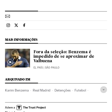
Esportes El País Brasil en Instagram
Esportes El País Brasil en Twitter
Esportes El País Brasil en Facebook
MAIS INFORMAÇÕES
Fora da seleção: Benzema é
impedido de se aproximar de
Valbuena
EL PAÍS
| SÃO PAULO
ARQUIVADO EM
Karim Benzema
Real Madrid
Detenções
Futebol
Times esportes
Esportes
Processo judicial
Justiça
Adere a